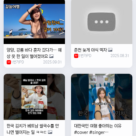
양양, 강릉 바다 혼자 갔다가… 예
춘천 늦게 야식 먹자
1번가PD
2025.08.31
상 못 한 일이 벌어졌어요
M
1번가PD
2025.09.01
M
한국 김치가 베트남 쌀국수를 만
대한국민 여행 좋아하는 이유
나면 벌어지는 일 ㅋㅋㄷ
#cover #singer