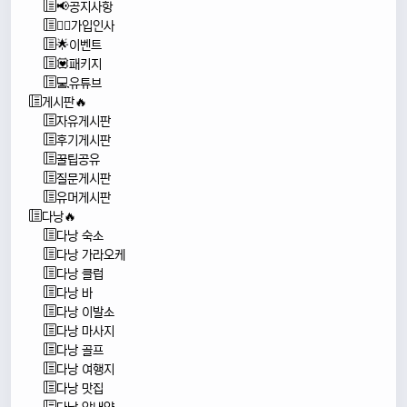
📢공지사항
🙇‍♂️가입인사
🌟이벤트
💟패키지
💻유튜브
게시판🔥
자유게시판
후기게시판
꿀팁공유
질문게시판
유머게시판
다낭🔥
다낭 숙소
다낭 가라오케
다낭 클럽
다낭 바
다낭 이발소
다낭 마사지
다낭 골프
다낭 여행지
다낭 맛집