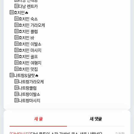
다낭 안내양
다낭 렌트카
호치민🔥
호치민 숙소
호치민 가라오케
호치민 클럽
호치민 바
호치민 이발소
호치민 마사지
호치민 골프
호치민 여행지
호치민 맛집
나트랑&달랏🔥
나트랑가라오케
나트랑클럽
나트랑이발소
나트랑마사지
새 글
새 댓글