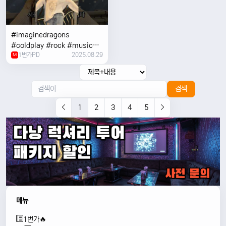
#imaginedragons
#coldplay #rock #music
1번가PD
2025.08.29
#concert
M
검색
1
2
3
4
5
메뉴
1번가🔥