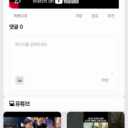
목록으로
저장
공유
추천
댓글 0
작성
💻유튜브