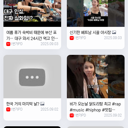
여름 휴가 숙박비 때문에 부산 포
신기한 베트남 시골 야시장
1번가PD
2025.09.03
기… 대구 와서 24시간 먹고 인생
M
1번가PD
2025.09.03
위로받았습니다
M
한국 거의 마지막 날?
비가 오는날 ￼닭도리탕 최고 #rap
1번가PD
2025.09.02
M
#music #hiphop #맛집
1번가PD
2025.09.02
#travel #여행 #food ￼
M