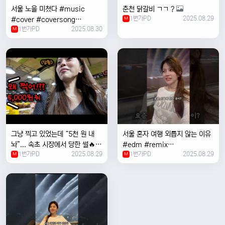
서울 노을 미쳤다 #music
춘천 닭갈비 ㄱㄱ ?
1번가PD
2025.08.29
#cover #coversong
M
1번가PD
2025.08.30
#singer #서울 #노을 #한국 #
M
한강
그냥 찍고 있었는데 “5천 원 내
서울 혼자 여행 외릅지 않는 이유
놔”... 속초 시장에서 당한 썰🔥
#edm #remix
1번가PD
2025.08.29
1번가PD
2025.08.29
M
#electronicmusic #singer
M
#newmusic #music #여행
#trending