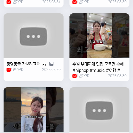
1번가PD
2025.08.31
1번가PD
2025.08.30
M
#coversong #music #한국
M
여행 #한국
광명동굴 가보려고요 ㅠㅠ
수원 부대찌개 맛집 모르면 손해
1번가PD
2025.08.30
M
#hiphop #music #여행 #맛
1번가PD
2025.08.30
집 #수원 #한국여행 #베트남여
M
자 #혼자여행