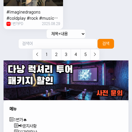
#imaginedragons
#coldplay #rock #music
1번가PD
2025.08.29
#concert
M
검색
1
2
3
4
5
메뉴
1번가🔥
📢공지사항