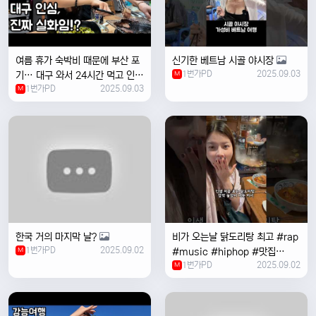
여름 휴가 숙박비 때문에 부산 포
신기한 베트남 시골 야시장
1번가PD
2025.09.03
기… 대구 와서 24시간 먹고 인생
M
1번가PD
2025.09.03
위로받았습니다
M
한국 거의 마지막 날?
비가 오는날 ￼닭도리탕 최고 #rap
1번가PD
2025.09.02
M
#music #hiphop #맛집
1번가PD
2025.09.02
#travel #여행 #food ￼
M