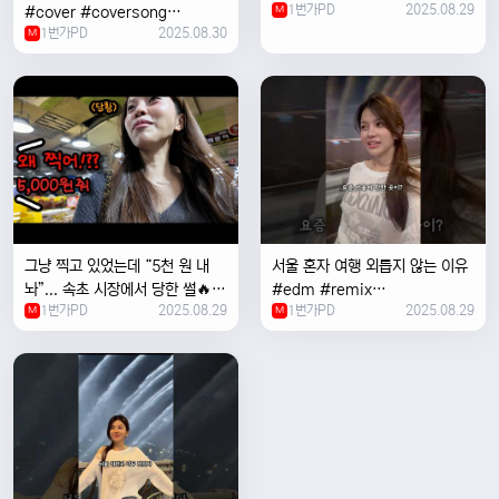
1번가PD
2025.08.29
#cover #coversong
M
1번가PD
2025.08.30
#singer #서울 #노을 #한국 #
M
한강
그냥 찍고 있었는데 “5천 원 내
서울 혼자 여행 외릅지 않는 이유
놔”... 속초 시장에서 당한 썰🔥
#edm #remix
1번가PD
2025.08.29
1번가PD
2025.08.29
M
#electronicmusic #singer
M
#newmusic #music #여행
#trending