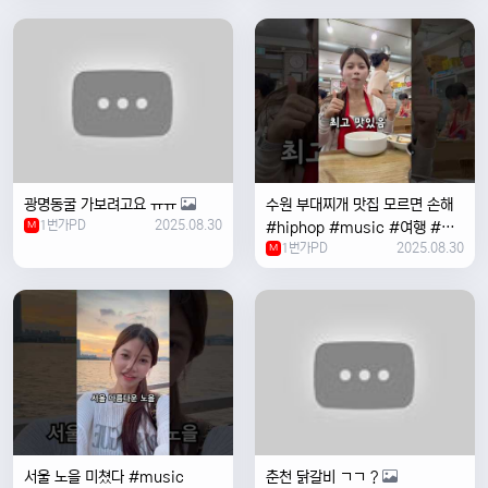
여행 #한국
광명동굴 가보려고요 ㅠㅠ
수원 부대찌개 맛집 모르면 손해
1번가PD
2025.08.30
M
#hiphop #music #여행 #맛
1번가PD
2025.08.30
집 #수원 #한국여행 #베트남여
M
자 #혼자여행
서울 노을 미쳤다 #music
춘천 닭갈비 ㄱㄱ ?