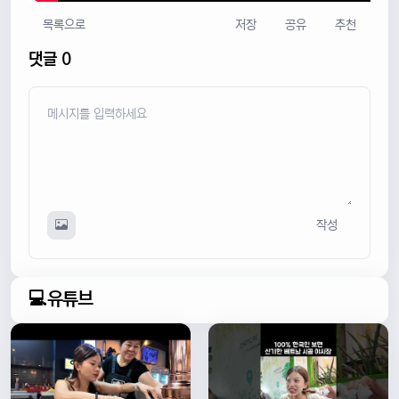
목록으로
저장
공유
추천
댓글 0
작성
💻유튜브