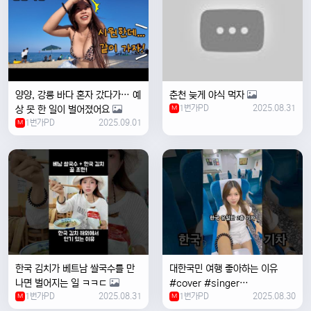
양양, 강릉 바다 혼자 갔다가… 예
춘천 늦게 야식 먹자
1번가PD
2025.08.31
상 못 한 일이 벌어졌어요
M
1번가PD
2025.09.01
M
한국 김치가 베트남 쌀국수를 만
대한국민 여행 좋아하는 이유
나면 벌어지는 일 ㅋㅋㄷ
#cover #singer
1번가PD
2025.08.31
1번가PD
2025.08.30
M
#coversong #music #한국
M