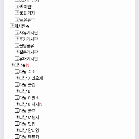
🙇‍♂️가입인사
🌟이벤트
💟패키지
💻유튜브
게시판🔥
자유게시판
후기게시판
꿀팁공유
질문게시판
유머게시판
다낭🔥
N
다낭 숙소
다낭 가라오케
다낭 클럽
다낭 바
다낭 이발소
다낭 마사지
N
다낭 골프
다낭 여행지
다낭 맛집
다낭 안내양
다낭 렌트카