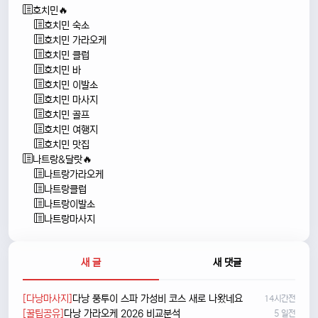
호치민🔥
호치민 숙소
호치민 가라오케
호치민 클럽
호치민 바
호치민 이발소
호치민 마사지
호치민 골프
호치민 여행지
호치민 맛집
나트랑&달랏🔥
나트랑가라오케
나트랑클럽
나트랑이발소
나트랑마사지
새 글
새 댓글
[다낭마사지]
다낭 풍투이 스파 가성비 코스 새로 나왔네요
14시간전
[꿀팁공유]
다낭 가라오케 2026 비교분석
5 일전