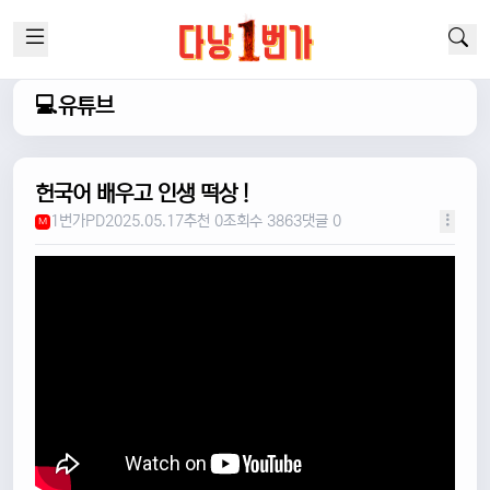
💻유튜브
헌국어 배우고 인생 떡상 !
1번가PD
2025.05.17
추천 0
조회수 3863
댓글 0
M