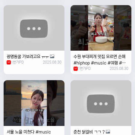
여행 #한국
광명동굴 가보려고요 ㅠㅠ
수원 부대찌개 맛집 모르면 손해
1번가PD
2025.08.30
M
#hiphop #music #여행 #맛
1번가PD
2025.08.30
집 #수원 #한국여행 #베트남여
M
자 #혼자여행
서울 노을 미쳤다 #music
춘천 닭갈비 ㄱㄱ ?