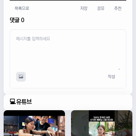
목록으로
저장
공유
추천
댓글 0
작성
💻유튜브