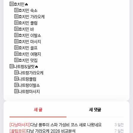
호치민🔥
호치민 숙소
호치민 가라오케
호치민 클럽
호치민 바
호치민 이발소
호치민 마사지
호치민 골프
호치민 여행지
호치민 맛집
나트랑&달랏🔥
나트랑가라오케
나트랑클럽
나트랑이발소
나트랑마사지
새 글
새 댓글
[다낭마사지]
다낭 풍투이 스파 가성비 코스 새로 나왔네요
3 일전
[꿀팁공유]
다낭 가라오케 2026 비교분석
7 일전