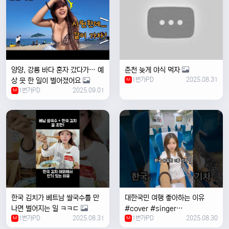
양양, 강릉 바다 혼자 갔다가… 예
춘천 늦게 야식 먹자
1번가PD
2025.08.31
상 못 한 일이 벌어졌어요
M
1번가PD
2025.09.01
M
한국 김치가 베트남 쌀국수를 만
대한국민 여행 좋아하는 이유
나면 벌어지는 일 ㅋㅋㄷ
#cover #singer
1번가PD
2025.08.31
1번가PD
2025.08.30
M
#coversong #music #한국
M