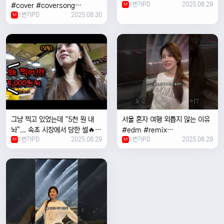
1번가PD
2025.08.29
#cover #coversong
M
1번가PD
2025.08.30
#singer #서울 #노을 #한국 #
M
한강
그냥 찍고 있었는데 “5천 원 내
서울 혼자 여행 외릅지 않는 이유
놔”... 속초 시장에서 당한 썰🔥
#edm #remix
1번가PD
2025.08.29
1번가PD
2025.08.29
M
#electronicmusic #singer
M
#newmusic #music #여행
#trending