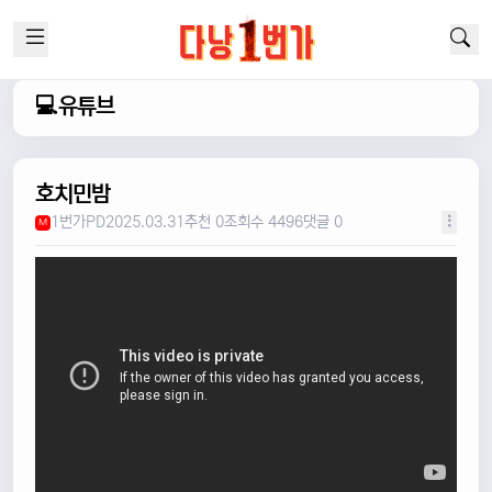
💻유튜브
호치민밤
1번가PD
2025.03.31
추천 0
조회수 4496
댓글 0
M