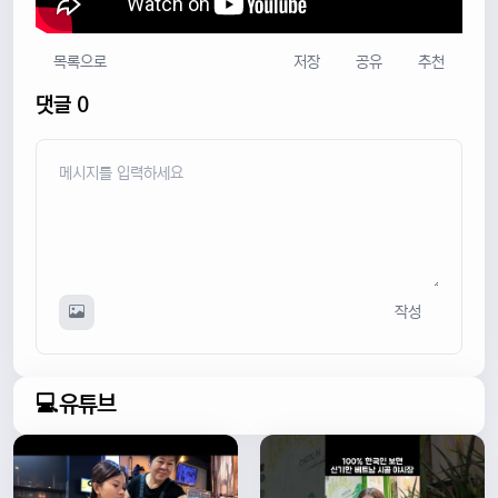
목록으로
저장
공유
추천
댓글 0
작성
💻유튜브