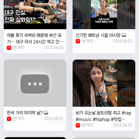
여름 휴가 숙박비 때문에 부산 포
신기한 베트남 시골 야시장
1번가PD
2025.09.03
기… 대구 와서 24시간 먹고 인생
M
1번가PD
2025.09.03
위로받았습니다
M
한국 거의 마지막 날?
비가 오는날 ￼닭도리탕 최고 #rap
1번가PD
2025.09.02
M
#music #hiphop #맛집
1번가PD
2025.09.02
#travel #여행 #food ￼
M