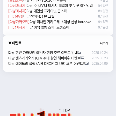
[꿀팁공유]
다낭 가라오케 2026 비교분석
3 일전
[다낭마사지]
다낭 수 사우나 마사지 때밀이 및 누루 예약방법
54 일전
[다낭마사지]
다낭 개인실 프라이빗 룸스파
84 일전
[다낭맛집]
다낭 착석식당 탄 그릴
87 일전
[다낭가라오케]
다낭 더나인 가라오케 초대형 신상 karaoke
94 일전
[다낭마사지]
다낭 이색 힐링 스파, 요정스파
97 일전
🌟이벤트
더보기
다낭 한인 가라오케 예약자 한정 주류 이벤트 안내
2025.10.24
다낭 벤츠가라오케 KTV 주대 할인 해피아워 이벤트
2025.06.23
다낭 에어드랍 클럽 (AIR DROP CLUB) 오픈 이벤트!!
2025.04.09
TOP