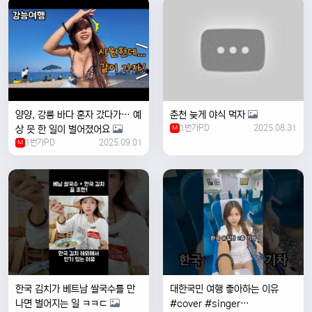
양양, 강릉 바다 혼자 갔다가… 예
춘천 늦게 야식 먹자
1번가PD
2025.08.31
상 못 한 일이 벌어졌어요
M
1번가PD
2025.09.01
M
한국 김치가 베트남 쌀국수를 만
대한국민 여행 좋아하는 이유
나면 벌어지는 일 ㅋㅋㄷ
#cover #singer