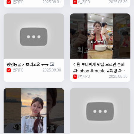
1번가PD
2025.08.31
1번가PD
2025.08.30
M
#coversong #music #한국
M
여행 #한국
광명동굴 가보려고요 ㅠㅠ
수원 부대찌개 맛집 모르면 손해
1번가PD
2025.08.30
M
#hiphop #music #여행 #맛
1번가PD
2025.08.30
집 #수원 #한국여행 #베트남여
M
자 #혼자여행