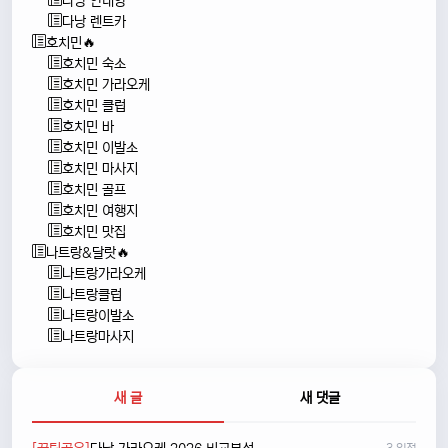
다낭 안내양
다낭 렌트카
호치민🔥
호치민 숙소
호치민 가라오케
호치민 클럽
호치민 바
호치민 이발소
호치민 마사지
호치민 골프
호치민 여행지
호치민 맛집
나트랑&달랏🔥
나트랑가라오케
나트랑클럽
나트랑이발소
나트랑마사지
새 글
새 댓글