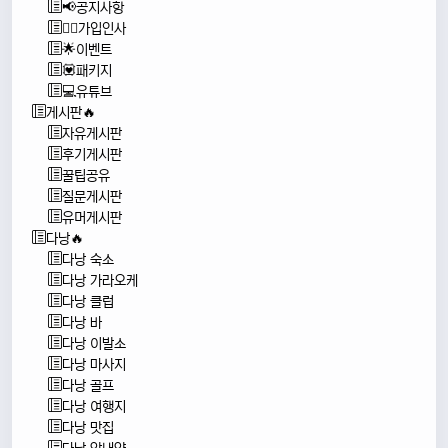
📢공지사항
🙇‍♂️가입인사
🌟이벤트
💟패키지
💻유튜브
게시판🔥
자유게시판
후기게시판
꿀팁공유
질문게시판
유머게시판
다낭🔥
다낭 숙소
다낭 가라오케
다낭 클럽
다낭 바
다낭 이발소
다낭 마사지
다낭 골프
다낭 여행지
다낭 맛집