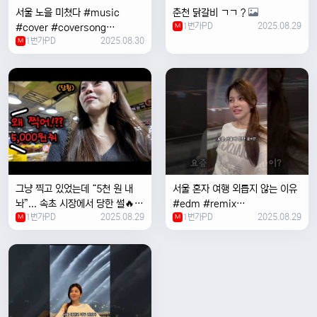
서울 노을 미쳤다 #music
춘천 닭갈비 ㄱㄱ ?
1번가PD
2025.08.29
#cover #coversong
M
1번가PD
2025.08.30
#singer #서울 #노을 #한국 #
M
한강
그냥 찍고 있었는데 “5천 원 내
서울 혼자 여행 외릅지 않는 이유
놔”... 속초 시장에서 당한 썰🔥
#edm #remix
1번가PD
2025.08.29
1번가PD
2025.08.29
M
#electronicmusic #singer
M
#newmusic #music #여행
#trending