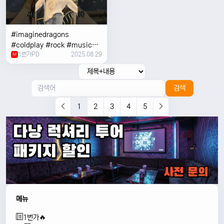
#imaginedragons
#coldplay #rock #music
1번가PD
2025.08.29
#concert
M
검색
1
2
3
4
5
메뉴
1번가🔥