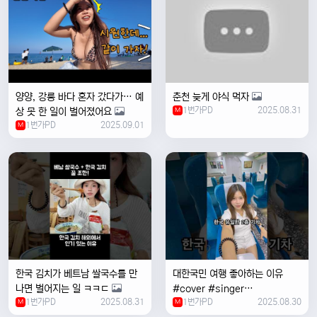
양양, 강릉 바다 혼자 갔다가… 예
춘천 늦게 야식 먹자
1번가PD
2025.08.31
상 못 한 일이 벌어졌어요
M
1번가PD
2025.09.01
M
한국 김치가 베트남 쌀국수를 만
대한국민 여행 좋아하는 이유
나면 벌어지는 일 ㅋㅋㄷ
#cover #singer
1번가PD
2025.08.31
1번가PD
2025.08.30
M
#coversong #music #한국
M