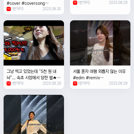
1번가PD
2025.08.29
#cover #coversong
M
1번가PD
2025.08.30
#singer #서울 #노을 #한국 #
M
한강
그냥 찍고 있었는데 “5천 원 내
서울 혼자 여행 외릅지 않는 이유
놔”... 속초 시장에서 당한 썰🔥
#edm #remix
1번가PD
2025.08.29
1번가PD
2025.08.29
M
#electronicmusic #singer
M
#newmusic #music #여행
#trending