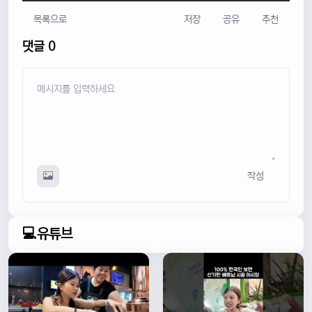
목록으로
저장
공유
추천
댓글 0
작성
💻유튜브