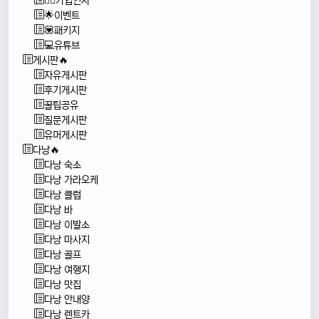
🙇‍♂️가입인사
🌟이벤트
💟패키지
💻유튜브
게시판🔥
자유게시판
후기게시판
꿀팁공유
질문게시판
유머게시판
다낭🔥
다낭 숙소
다낭 가라오케
다낭 클럽
다낭 바
다낭 이발소
다낭 마사지
다낭 골프
다낭 여행지
다낭 맛집
다낭 안내양
다낭 렌트카