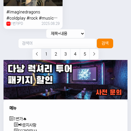
#imaginedragons
#coldplay #rock #music
1번가PD
2025.08.29
#concert
M
검색
1
2
3
4
5
메뉴
1번가🔥
📢공지사항