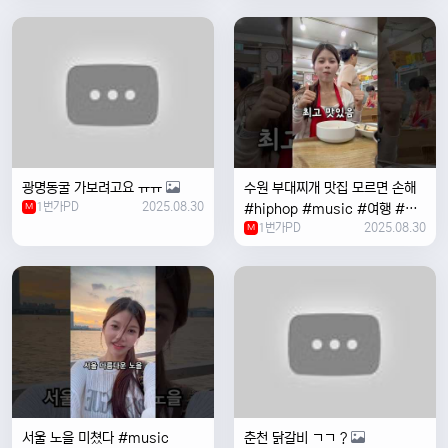
여행 #한국
광명동굴 가보려고요 ㅠㅠ
수원 부대찌개 맛집 모르면 손해
1번가PD
2025.08.30
M
#hiphop #music #여행 #맛
1번가PD
2025.08.30
집 #수원 #한국여행 #베트남여
M
자 #혼자여행
서울 노을 미쳤다 #music
춘천 닭갈비 ㄱㄱ ?