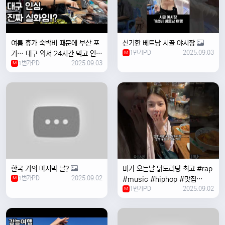
여름 휴가 숙박비 때문에 부산 포
신기한 베트남 시골 야시장
1번가PD
2025.09.03
기… 대구 와서 24시간 먹고 인생
M
1번가PD
2025.09.03
위로받았습니다
M
한국 거의 마지막 날?
비가 오는날 ￼닭도리탕 최고 #rap
1번가PD
2025.09.02
M
#music #hiphop #맛집
1번가PD
2025.09.02
#travel #여행 #food ￼
M