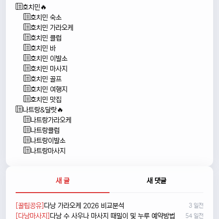
호치민🔥
호치민 숙소
호치민 가라오케
호치민 클럽
호치민 바
호치민 이발소
호치민 마사지
호치민 골프
호치민 여행지
호치민 맛집
나트랑&달랏🔥
나트랑가라오케
나트랑클럽
나트랑이발소
나트랑마사지
새 글
새 댓글
[꿀팁공유]
다낭 가라오케 2026 비교분석
3 일전
[다낭마사지]
다낭 수 사우나 마사지 때밀이 및 누루 예약방법
54 일전