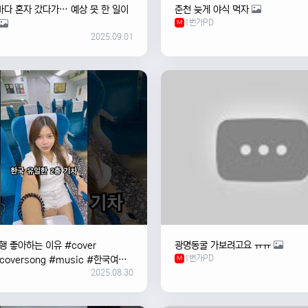
바다 혼자 갔다가… 예상 못 한 일이
춘천 늦게 야식 먹자
1번가PD
M
2025.09.01
 좋아하는 이유 #cover
광명동굴 가보려고요 ㅠㅠ
1번가PD
#coversong #music #한국여행
M
2025.08.30