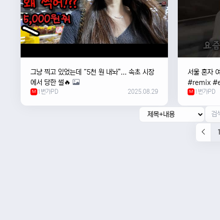
그냥 찍고 있었는데 “5천 원 내놔”... 속초 시장
서울 혼자 
에서 당한 썰🔥
#remix #e
1번가PD
2025.08.29
1번가PD
M
#newmusi
M