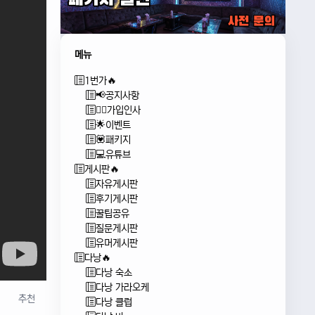
메뉴
1번가🔥
📢공지사항
🙇‍♂️가입인사
🌟이벤트
💟패키지
💻유튜브
게시판🔥
자유게시판
후기게시판
꿀팁공유
질문게시판
유머게시판
다낭🔥
다낭 숙소
다낭 가라오케
추천
다낭 클럽