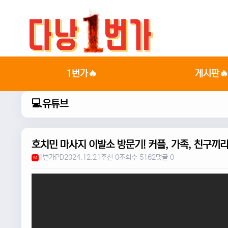
1번가🔥
게시판
💻유튜브
호치민 마사지 이발소 방문기! 커플, 가족, 친구끼
1번가PD
2024.12.21
추천 0
조회수 5162
댓글 0
M