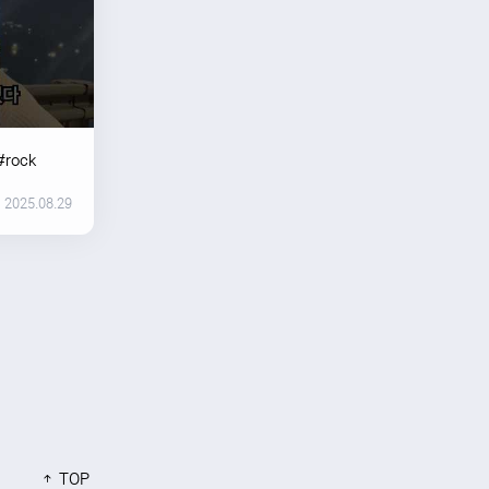
#rock
2025.08.29
TOP