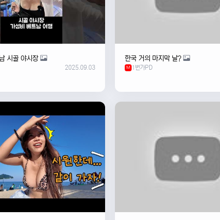
남 시골 야시장
한국 거의 마지막 날?
2025.09.03
1번가PD
M