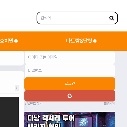
호치민🔥
나트랑&달랏🔥
로그인
비밀번호 찾기
회원가입