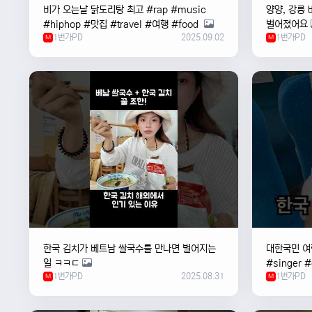
비가 오는날 ￼닭도리탕 최고 #rap #music
양양, 강릉 
#hiphop #맛집 #travel #여행 #food ￼
벌어졌어요
1번가PD
2025.09.02
1번가PD
M
M
한국 김치가 베트남 쌀국수를 만나면 벌어지는
대한국민 여행
일 ㅋㅋㄷ
#singer 
1번가PD
2025.08.31
1번가PD
M
#한국
M