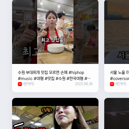
수원 부대찌개 맛집 모르면 손해 #hiphop
서울 노을 미
#music #여행 #맛집 #수원 #한국여행 #베
#coverso
1번가PD
2025.08.30
1번가PD
트남여자 #혼자여행
M
#한강
M