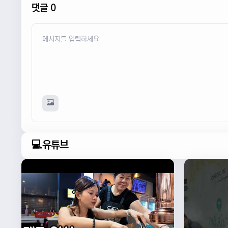
댓글 0
💻유튜브