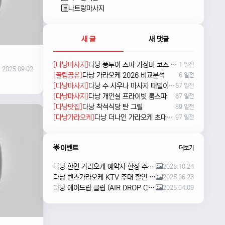
나트랑마사지
새 글
새 댓글
[다낭마사지]
다낭 풍투이 스파 가성비 코스 새로 나왔네요
1 일전
2025.09.02
[꿀팁공유]
다낭 가라오케 2026 비교분석
6 일전
[다낭마사지]
다낭 수 사우나 마사지 때밀이 및 누루 예약방법
57 일전
[다낭마사지]
다낭 개인실 프라이빗 룸스파
87 일전
[다낭맛집]
다낭 착석식당 탄 그릴
89 일전
[다낭가라오케]
다낭 더나인 가라오케 초대형 신상 karaoke
97 일전
🌟이벤트
더보기
다낭 한인 가라오케 예약자 한정 주류 이벤트 안내
2025.10.24
다낭 벤츠가라오케 KTV 주대 할인 해피아워 이벤트
2025.06.23
다낭 에어드랍 클럽 (AIR DROP CLUB) 오픈 이벤트!!
2025.04.09