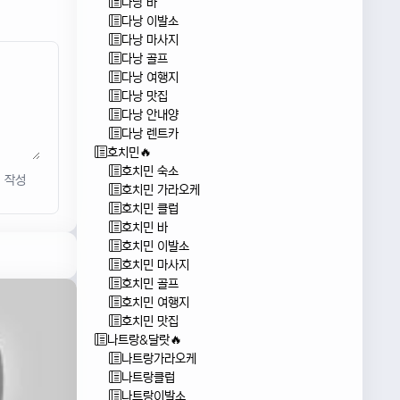
다낭 바
다낭 이발소
다낭 마사지
다낭 골프
다낭 여행지
다낭 맛집
다낭 안내양
다낭 렌트카
호치민🔥
호치민 숙소
작성
호치민 가라오케
호치민 클럽
호치민 바
호치민 이발소
호치민 마사지
호치민 골프
호치민 여행지
호치민 맛집
나트랑&달랏🔥
나트랑가라오케
나트랑클럽
나트랑이발소