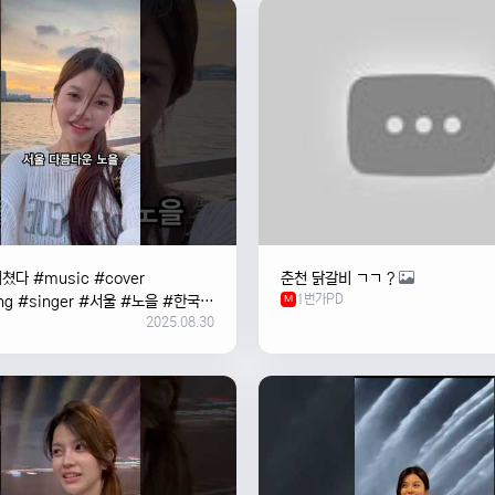
쳤다 #music #cover
춘천 닭갈비 ㄱㄱ ?
1번가PD
ng #singer #서울 #노을 #한국
M
2025.08.30