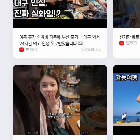
여름 휴가 숙박비 때문에 부산 포기… 대구 와서
신기한 베트
1번가PD
24시간 먹고 인생 위로받았습니다
M
1번가PD
2025.09.03
M