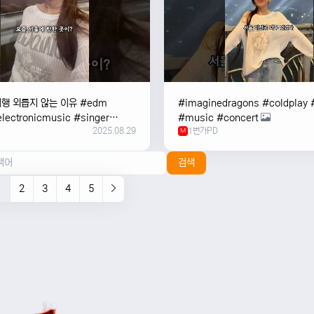
여행 외릅지 않는 이유 #edm
#imaginedragons #coldplay 
lectronicmusic #singer
#music #concert
2025.08.29
1번가PD
c #music #여행 #trending
M
검색
1
2
3
4
5