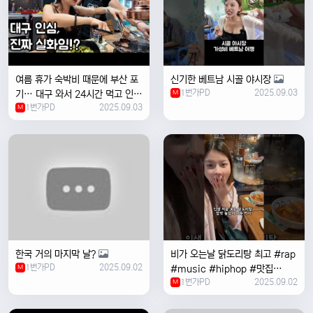
여름 휴가 숙박비 때문에 부산 포
신기한 베트남 시골 야시장
1번가PD
2025.09.03
기… 대구 와서 24시간 먹고 인생
M
1번가PD
2025.09.03
위로받았습니다
M
한국 거의 마지막 날?
비가 오는날 ￼닭도리탕 최고 #rap
1번가PD
2025.09.02
M
#music #hiphop #맛집
1번가PD
2025.09.02
#travel #여행 #food ￼
M