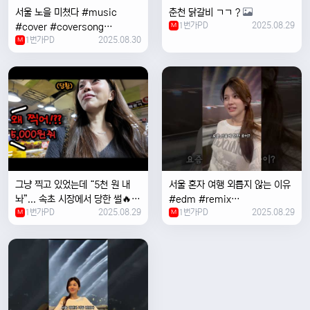
서울 노을 미쳤다 #music
춘천 닭갈비 ㄱㄱ ?
1번가PD
2025.08.29
#cover #coversong
M
1번가PD
2025.08.30
#singer #서울 #노을 #한국 #
M
한강
그냥 찍고 있었는데 “5천 원 내
서울 혼자 여행 외릅지 않는 이유
놔”... 속초 시장에서 당한 썰🔥
#edm #remix
1번가PD
2025.08.29
1번가PD
2025.08.29
M
#electronicmusic #singer
M
#newmusic #music #여행
#trending