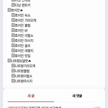
다낭 안내양
다낭 렌트카
호치민🔥
호치민 숙소
호치민 가라오케
호치민 클럽
호치민 바
호치민 이발소
호치민 마사지
호치민 골프
호치민 여행지
호치민 맛집
나트랑&달랏🔥
나트랑가라오케
나트랑클럽
나트랑이발소
나트랑마사지
새 글
새 댓글