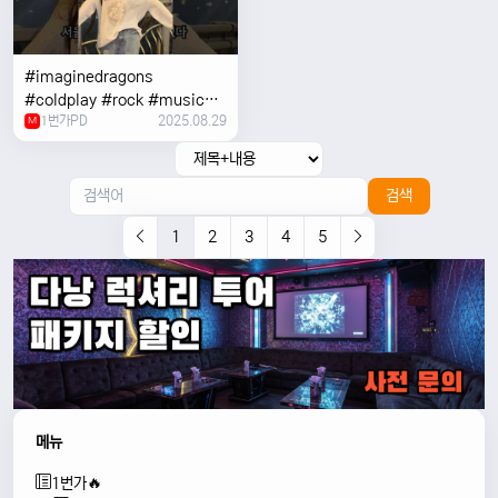
#imaginedragons
#coldplay #rock #music
1번가PD
2025.08.29
#concert
M
검색
1
2
3
4
5
메뉴
1번가🔥