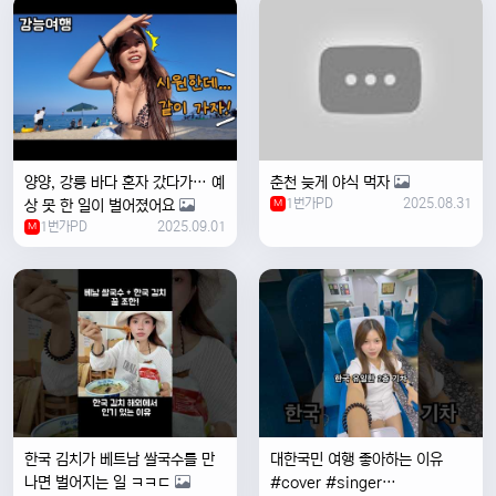
양양, 강릉 바다 혼자 갔다가… 예
춘천 늦게 야식 먹자
1번가PD
2025.08.31
상 못 한 일이 벌어졌어요
M
1번가PD
2025.09.01
M
한국 김치가 베트남 쌀국수를 만
대한국민 여행 좋아하는 이유
나면 벌어지는 일 ㅋㅋㄷ
#cover #singer