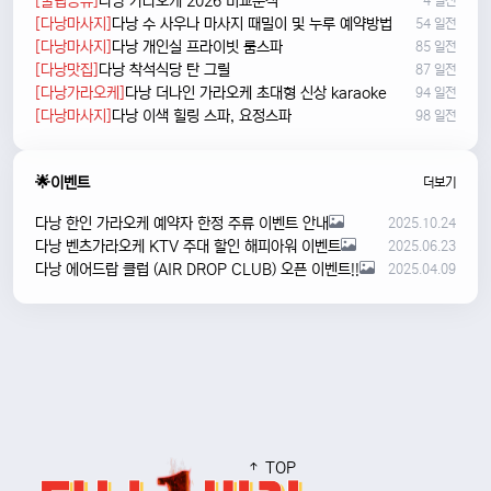
[꿀팁공유]
다낭 가라오케 2026 비교분석
4 일전
[다낭마사지]
다낭 수 사우나 마사지 때밀이 및 누루 예약방법
54 일전
[다낭마사지]
다낭 개인실 프라이빗 룸스파
85 일전
[다낭맛집]
다낭 착석식당 탄 그릴
87 일전
[다낭가라오케]
다낭 더나인 가라오케 초대형 신상 karaoke
94 일전
[다낭마사지]
다낭 이색 힐링 스파, 요정스파
98 일전
🌟이벤트
더보기
다낭 한인 가라오케 예약자 한정 주류 이벤트 안내
2025.10.24
다낭 벤츠가라오케 KTV 주대 할인 해피아워 이벤트
2025.06.23
다낭 에어드랍 클럽 (AIR DROP CLUB) 오픈 이벤트!!
2025.04.09
TOP