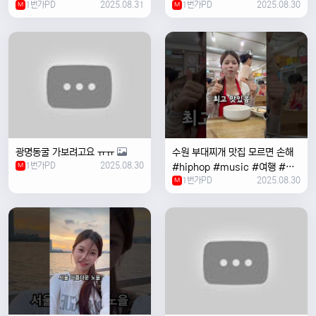
1번가PD
2025.08.31
1번가PD
2025.08.30
M
#coversong #music #한국
M
여행 #한국
광명동굴 가보려고요 ㅠㅠ
수원 부대찌개 맛집 모르면 손해
1번가PD
2025.08.30
M
#hiphop #music #여행 #맛
1번가PD
2025.08.30
집 #수원 #한국여행 #베트남여
M
자 #혼자여행