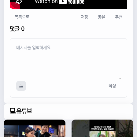
목록으로
저장
공유
추천
댓글 0
작성
💻유튜브