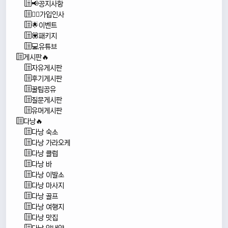
📢공지사항
🙇‍♂️가입인사
🌟이벤트
💟패키지
💻유튜브
게시판🔥
자유게시판
후기게시판
꿀팁공유
질문게시판
유머게시판
다낭🔥
다낭 숙소
다낭 가라오케
다낭 클럽
다낭 바
다낭 이발소
다낭 마사지
다낭 골프
다낭 여행지
다낭 맛집