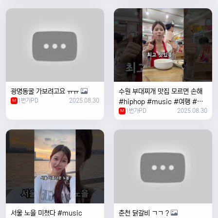
여행 #한국
광명동굴 가보려고요 ㅠㅠ
수원 부대찌개 맛집 모르면 손해
1번가PD
2025.08.30
M
#hiphop #music #여행 #맛
1번가PD
2025.08.30
집 #수원 #한국여행 #베트남여
M
자 #혼자여행
서울 노을 미쳤다 #music
춘천 닭갈비 ㄱㄱ ?