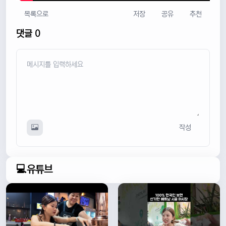
목록으로
저장
공유
추천
댓글 0
작성
💻유튜브