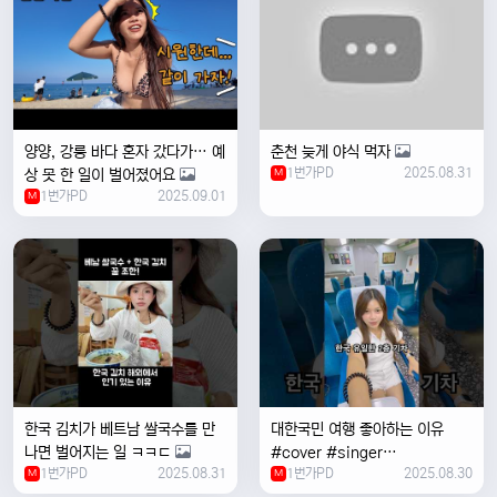
양양, 강릉 바다 혼자 갔다가… 예
춘천 늦게 야식 먹자
1번가PD
2025.08.31
상 못 한 일이 벌어졌어요
M
1번가PD
2025.09.01
M
한국 김치가 베트남 쌀국수를 만
대한국민 여행 좋아하는 이유
나면 벌어지는 일 ㅋㅋㄷ
#cover #singer
1번가PD
2025.08.31
1번가PD
2025.08.30
M
#coversong #music #한국
M