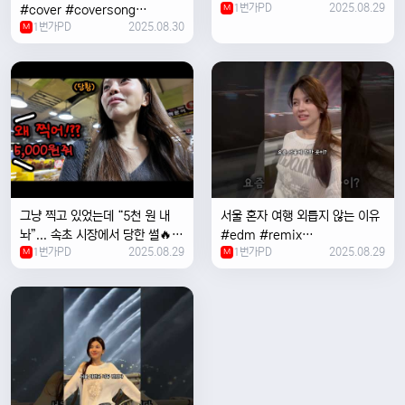
1번가PD
2025.08.29
#cover #coversong
M
1번가PD
2025.08.30
#singer #서울 #노을 #한국 #
M
한강
그냥 찍고 있었는데 “5천 원 내
서울 혼자 여행 외릅지 않는 이유
놔”... 속초 시장에서 당한 썰🔥
#edm #remix
1번가PD
2025.08.29
1번가PD
2025.08.29
M
#electronicmusic #singer
M
#newmusic #music #여행
#trending