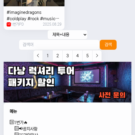
#imaginedragons
#coldplay #rock #music
1번가PD
2025.08.29
#concert
M
검색
1
2
3
4
5
메뉴
1번가🔥
📢공지사항