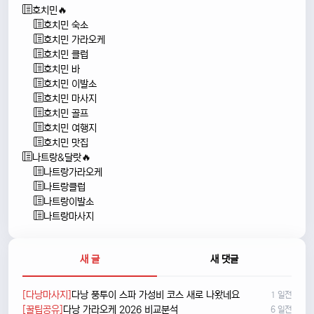
호치민🔥
호치민 숙소
호치민 가라오케
호치민 클럽
호치민 바
호치민 이발소
호치민 마사지
호치민 골프
호치민 여행지
호치민 맛집
나트랑&달랏🔥
나트랑가라오케
나트랑클럽
나트랑이발소
나트랑마사지
새 글
새 댓글
[다낭마사지]
다낭 풍투이 스파 가성비 코스 새로 나왔네요
1 일전
[꿀팁공유]
다낭 가라오케 2026 비교분석
6 일전