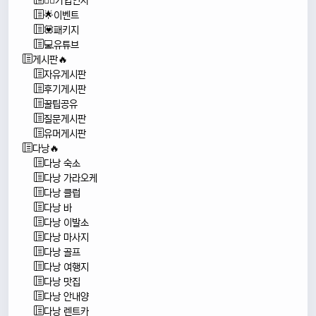
🙇‍♂️가입인사
🌟이벤트
💟패키지
💻유튜브
게시판🔥
자유게시판
후기게시판
꿀팁공유
질문게시판
유머게시판
다낭🔥
다낭 숙소
다낭 가라오케
다낭 클럽
다낭 바
다낭 이발소
다낭 마사지
다낭 골프
다낭 여행지
다낭 맛집
다낭 안내양
다낭 렌트카