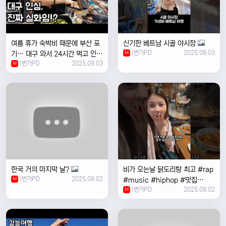
여름 휴가 숙박비 때문에 부산 포
신기한 베트남 시골 야시장
1번가PD
2025.09.03
기… 대구 와서 24시간 먹고 인생
M
1번가PD
2025.09.03
위로받았습니다
M
한국 거의 마지막 날?
비가 오는날 ￼닭도리탕 최고 #rap
1번가PD
2025.09.02
M
#music #hiphop #맛집
1번가PD
2025.09.02
#travel #여행 #food ￼
M