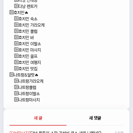
다낭 안내양
다낭 렌트카
호치민🔥
호치민 숙소
호치민 가라오케
호치민 클럽
호치민 바
호치민 이발소
호치민 마사지
호치민 골프
호치민 여행지
호치민 맛집
나트랑&달랏🔥
나트랑가라오케
나트랑클럽
나트랑이발소
나트랑마사지
새 글
새 댓글