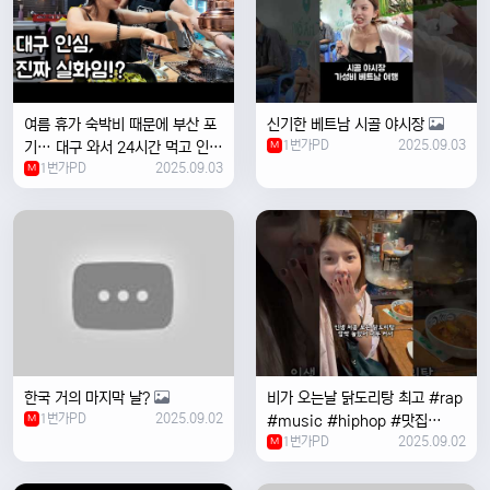
여름 휴가 숙박비 때문에 부산 포
신기한 베트남 시골 야시장
1번가PD
2025.09.03
기… 대구 와서 24시간 먹고 인생
M
1번가PD
2025.09.03
위로받았습니다
M
한국 거의 마지막 날?
비가 오는날 ￼닭도리탕 최고 #rap
1번가PD
2025.09.02
M
#music #hiphop #맛집
1번가PD
2025.09.02
#travel #여행 #food ￼
M