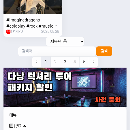
#imaginedragons
#coldplay #rock #music
1번가PD
2025.08.29
#concert
M
검색
1
2
3
4
5
메뉴
1번가🔥