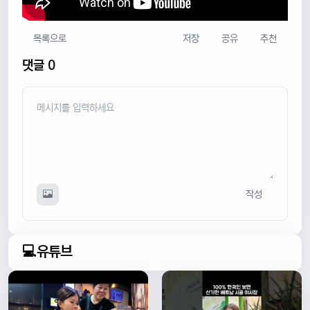
목록으로
저장
공유
추천
댓글 0
작성
💻유튜브