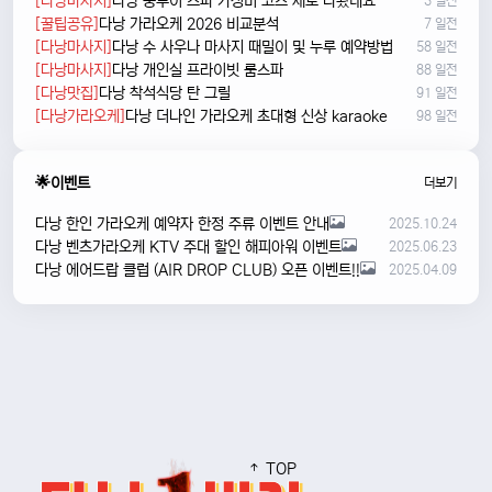
[다낭마사지]
다낭 풍투이 스파 가성비 코스 새로 나왔네요
3 일전
[꿀팁공유]
다낭 가라오케 2026 비교분석
7 일전
[다낭마사지]
다낭 수 사우나 마사지 때밀이 및 누루 예약방법
58 일전
[다낭마사지]
다낭 개인실 프라이빗 룸스파
88 일전
[다낭맛집]
다낭 착석식당 탄 그릴
91 일전
[다낭가라오케]
다낭 더나인 가라오케 초대형 신상 karaoke
98 일전
🌟이벤트
더보기
다낭 한인 가라오케 예약자 한정 주류 이벤트 안내
2025.10.24
다낭 벤츠가라오케 KTV 주대 할인 해피아워 이벤트
2025.06.23
다낭 에어드랍 클럽 (AIR DROP CLUB) 오픈 이벤트!!
2025.04.09
TOP