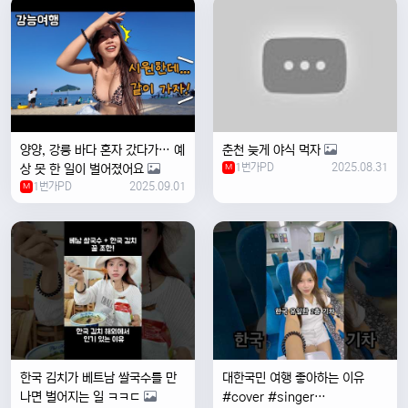
양양, 강릉 바다 혼자 갔다가… 예
춘천 늦게 야식 먹자
1번가PD
2025.08.31
상 못 한 일이 벌어졌어요
M
1번가PD
2025.09.01
M
한국 김치가 베트남 쌀국수를 만
대한국민 여행 좋아하는 이유
나면 벌어지는 일 ㅋㅋㄷ
#cover #singer