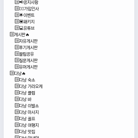
📢공지사항
🙇‍♂️가입인사
🌟이벤트
💟패키지
💻유튜브
게시판🔥
자유게시판
후기게시판
꿀팁공유
질문게시판
유머게시판
다낭🔥
다낭 숙소
다낭 가라오케
다낭 클럽
다낭 바
다낭 이발소
다낭 마사지
다낭 골프
다낭 여행지
다낭 맛집