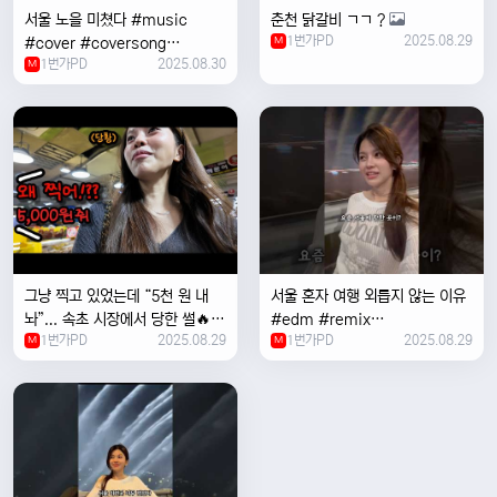
서울 노을 미쳤다 #music
춘천 닭갈비 ㄱㄱ ?
1번가PD
2025.08.29
#cover #coversong
M
1번가PD
2025.08.30
#singer #서울 #노을 #한국 #
M
한강
그냥 찍고 있었는데 “5천 원 내
서울 혼자 여행 외릅지 않는 이유
놔”... 속초 시장에서 당한 썰🔥
#edm #remix
1번가PD
2025.08.29
1번가PD
2025.08.29
M
#electronicmusic #singer
M
#newmusic #music #여행
#trending