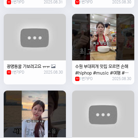
1번가PD
2025.08.31
1번가PD
2025.08.30
M
#coversong #music #한국
M
여행 #한국
광명동굴 가보려고요 ㅠㅠ
수원 부대찌개 맛집 모르면 손해
1번가PD
2025.08.30
M
#hiphop #music #여행 #맛
1번가PD
2025.08.30
집 #수원 #한국여행 #베트남여
M
자 #혼자여행