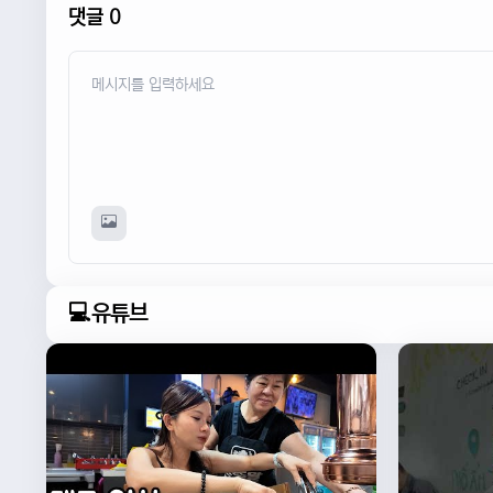
댓글 0
💻유튜브