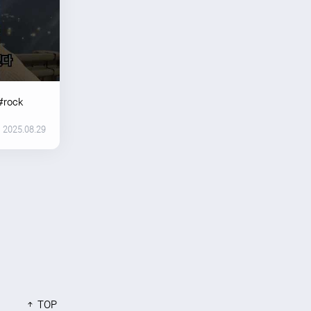
#rock
2025.08.29
TOP