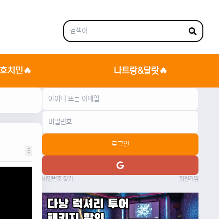
호치민🔥
나트랑&달랏🔥
로그인
비밀번호 찾기
회원가입