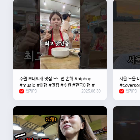
수원 부대찌개 맛집 모르면 손해 #hiphop
서울 노을 미
#music #여행 #맛집 #수원 #한국여행 #베
#coverso
1번가PD
2025.08.30
1번가PD
트남여자 #혼자여행
M
#한강
M