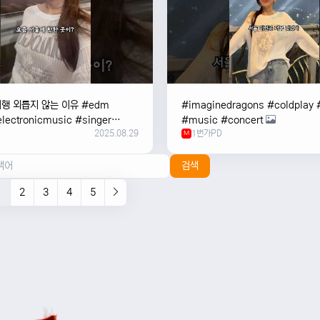
여행 외릅지 않는 이유 #edm
#imaginedragons #coldplay 
lectronicmusic #singer
#music #concert
2025.08.29
1번가PD
c #music #여행 #trending
M
검색
1
2
3
4
5