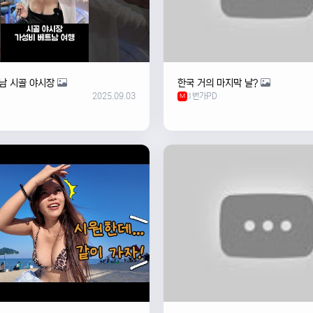
남 시골 야시장
한국 거의 마지막 날?
2025.09.03
1번가PD
M