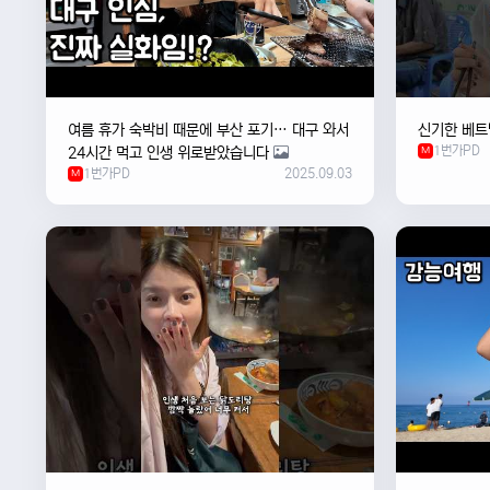
여름 휴가 숙박비 때문에 부산 포기… 대구 와서
신기한 베트
1번가PD
24시간 먹고 인생 위로받았습니다
M
1번가PD
2025.09.03
M