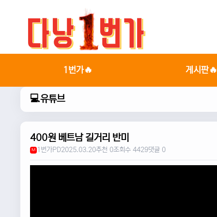
1번가🔥
게시판
💻유튜브
400원 베트남 길거리 반미
1번가PD
2025.03.20
추천 0
조회수 4429
댓글 0
M