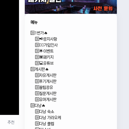
메뉴
1번가🔥
📢공지사항
🙇‍♂️가입인사
🌟이벤트
💟패키지
💻유튜브
게시판🔥
자유게시판
후기게시판
꿀팁공유
질문게시판
유머게시판
다낭🔥
다낭 숙소
다낭 가라오케
추천
다낭 클럽