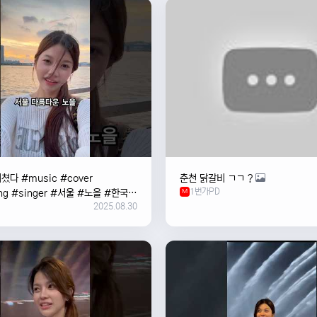
쳤다 #music #cover
춘천 닭갈비 ㄱㄱ ?
1번가PD
ng #singer #서울 #노을 #한국
M
2025.08.30