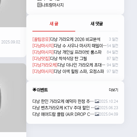
나트랑마사지
새 글
새 댓글
[꿀팁공유]
다낭 가라오케 2026 비교분석
3 일전
2025.09.02
[다낭마사지]
다낭 수 사우나 마사지 때밀이 및 누루 예약방법
54 일전
[다낭마사지]
다낭 개인실 프라이빗 룸스파
84 일전
[다낭맛집]
다낭 착석식당 탄 그릴
87 일전
[다낭가라오케]
다낭 더나인 가라오케 초대형 신상 karaoke
94 일전
[다낭마사지]
다낭 이색 힐링 스파, 요정스파
97 일전
🌟이벤트
더보기
다낭 한인 가라오케 예약자 한정 주류 이벤트 안내
2025.10.24
다낭 벤츠가라오케 KTV 주대 할인 해피아워 이벤트
2025.06.23
다낭 에어드랍 클럽 (AIR DROP CLUB) 오픈 이벤트!!
2025.04.09