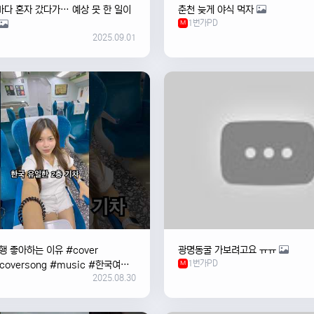
바다 혼자 갔다가… 예상 못 한 일이
춘천 늦게 야식 먹자
1번가PD
M
2025.09.01
 좋아하는 이유 #cover
광명동굴 가보려고요 ㅠㅠ
1번가PD
#coversong #music #한국여행
M
2025.08.30