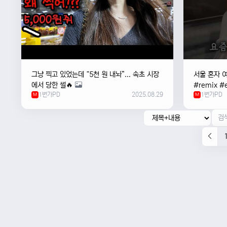
그냥 찍고 있었는데 “5천 원 내놔”... 속초 시장
서울 혼자 
에서 당한 썰🔥
#remix #e
1번가PD
2025.08.29
1번가PD
M
#newmusi
M