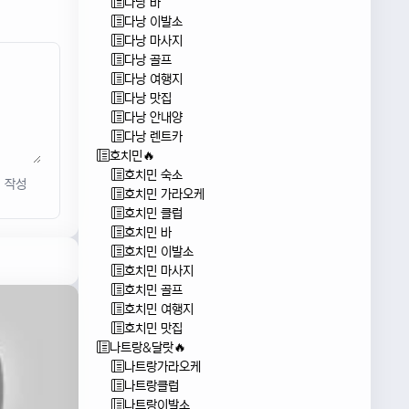
다낭 바
다낭 이발소
다낭 마사지
다낭 골프
다낭 여행지
다낭 맛집
다낭 안내양
다낭 렌트카
호치민🔥
호치민 숙소
작성
호치민 가라오케
호치민 클럽
호치민 바
호치민 이발소
호치민 마사지
호치민 골프
호치민 여행지
호치민 맛집
나트랑&달랏🔥
나트랑가라오케
나트랑클럽
나트랑이발소