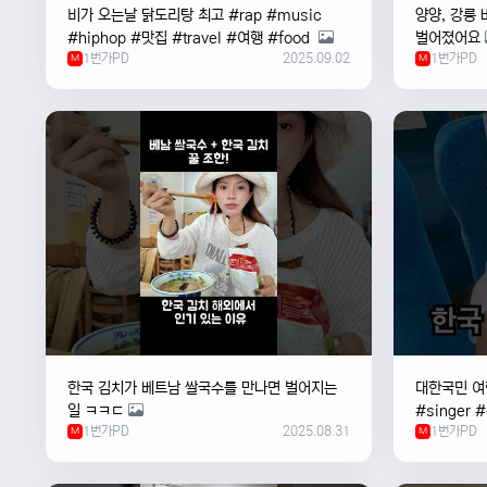
비가 오는날 ￼닭도리탕 최고 #rap #music
양양, 강릉 
#hiphop #맛집 #travel #여행 #food ￼
벌어졌어요
1번가PD
2025.09.02
1번가PD
M
M
한국 김치가 베트남 쌀국수를 만나면 벌어지는
대한국민 여행
일 ㅋㅋㄷ
#singer 
1번가PD
2025.08.31
1번가PD
M
#한국
M