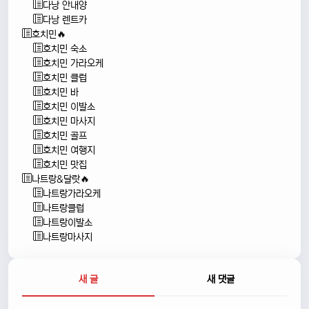
다낭 안내양
다낭 렌트카
호치민🔥
호치민 숙소
호치민 가라오케
호치민 클럽
호치민 바
호치민 이발소
호치민 마사지
호치민 골프
호치민 여행지
호치민 맛집
나트랑&달랏🔥
나트랑가라오케
나트랑클럽
나트랑이발소
나트랑마사지
새 글
새 댓글