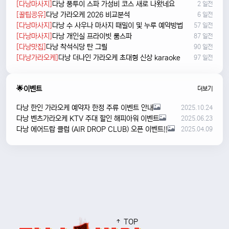
[다낭마사지]
다낭 풍투이 스파 가성비 코스 새로 나왔네요
2 일전
[꿀팁공유]
다낭 가라오케 2026 비교분석
6 일전
[다낭마사지]
다낭 수 사우나 마사지 때밀이 및 누루 예약방법
57 일전
[다낭마사지]
다낭 개인실 프라이빗 룸스파
87 일전
[다낭맛집]
다낭 착석식당 탄 그릴
90 일전
[다낭가라오케]
다낭 더나인 가라오케 초대형 신상 karaoke
97 일전
🌟이벤트
더보기
다낭 한인 가라오케 예약자 한정 주류 이벤트 안내
2025.10.24
다낭 벤츠가라오케 KTV 주대 할인 해피아워 이벤트
2025.06.23
다낭 에어드랍 클럽 (AIR DROP CLUB) 오픈 이벤트!!
2025.04.09
TOP