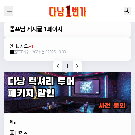
돌프님 게시글 1페이지
안녕하세요.
+1
돌프
조회수 1203
추천 0
2025.10.09
1
1
메뉴
1번가🔥