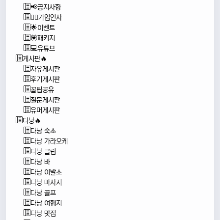
📢공지사항
🙇‍♂️가입인사
🌟이벤트
💟패키지
💻유튜브
게시판🔥
자유게시판
후기게시판
꿀팁공유
질문게시판
유머게시판
다낭🔥
다낭 숙소
다낭 가라오케
다낭 클럽
다낭 바
다낭 이발소
다낭 마사지
다낭 골프
다낭 여행지
다낭 맛집