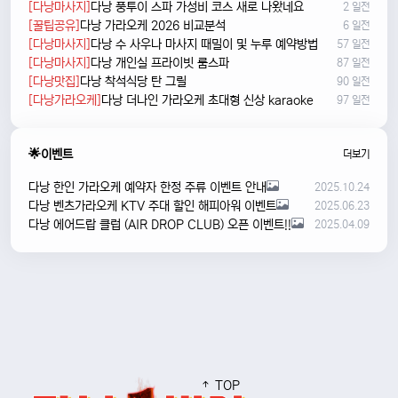
[다낭마사지]
다낭 풍투이 스파 가성비 코스 새로 나왔네요
2 일전
[꿀팁공유]
다낭 가라오케 2026 비교분석
6 일전
[다낭마사지]
다낭 수 사우나 마사지 때밀이 및 누루 예약방법
57 일전
[다낭마사지]
다낭 개인실 프라이빗 룸스파
87 일전
[다낭맛집]
다낭 착석식당 탄 그릴
90 일전
[다낭가라오케]
다낭 더나인 가라오케 초대형 신상 karaoke
97 일전
🌟이벤트
더보기
다낭 한인 가라오케 예약자 한정 주류 이벤트 안내
2025.10.24
다낭 벤츠가라오케 KTV 주대 할인 해피아워 이벤트
2025.06.23
다낭 에어드랍 클럽 (AIR DROP CLUB) 오픈 이벤트!!
2025.04.09
TOP