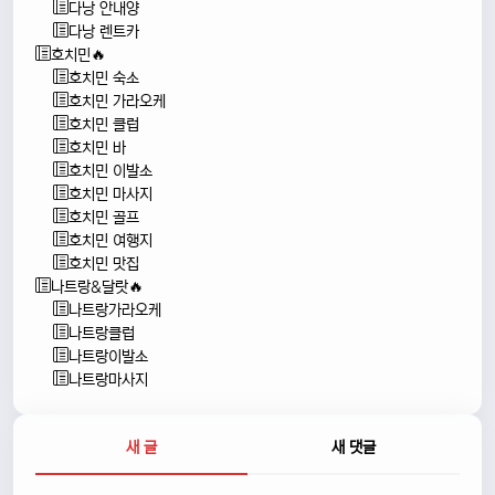
다낭 안내양
다낭 렌트카
호치민🔥
호치민 숙소
호치민 가라오케
호치민 클럽
호치민 바
호치민 이발소
호치민 마사지
호치민 골프
호치민 여행지
호치민 맛집
나트랑&달랏🔥
나트랑가라오케
나트랑클럽
나트랑이발소
나트랑마사지
새 글
새 댓글