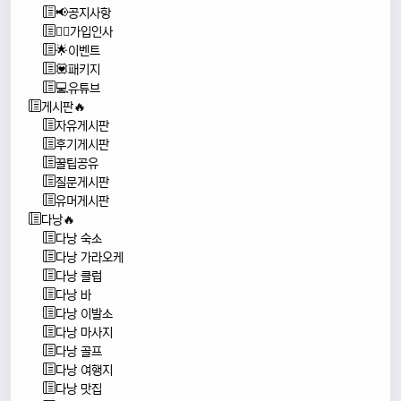
📢공지사항
🙇‍♂️가입인사
🌟이벤트
💟패키지
💻유튜브
게시판🔥
자유게시판
후기게시판
꿀팁공유
질문게시판
유머게시판
다낭🔥
다낭 숙소
다낭 가라오케
다낭 클럽
다낭 바
다낭 이발소
다낭 마사지
다낭 골프
다낭 여행지
다낭 맛집