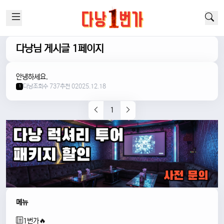
다낭님 게시글 1페이지
안녕하세요.
다낭
조회수 737
추천 0
2025.12.18
1
1
메뉴
1번가🔥