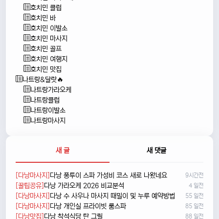
호치민 클럽
호치민 바
호치민 이발소
호치민 마사지
호치민 골프
호치민 여행지
호치민 맛집
나트랑&달랏🔥
나트랑가라오케
나트랑클럽
나트랑이발소
나트랑마사지
새 글
새 댓글
[다낭마사지]
다낭 풍투이 스파 가성비 코스 새로 나왔네요
9시간전
[꿀팁공유]
다낭 가라오케 2026 비교분석
4 일전
[다낭마사지]
다낭 수 사우나 마사지 때밀이 및 누루 예약방법
55 일전
[다낭마사지]
다낭 개인실 프라이빗 룸스파
85 일전
[다낭맛집]
다낭 착석식당 탄 그릴
88 일전