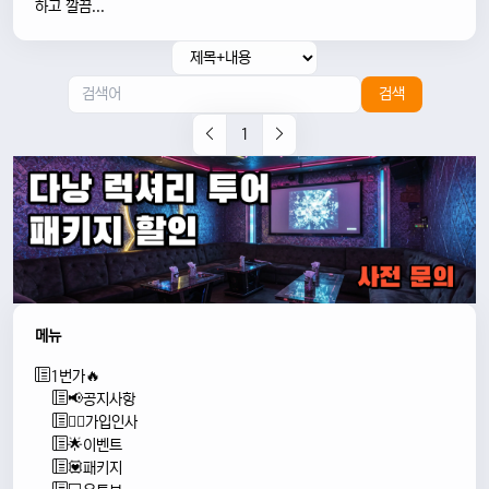
하고 깔끔...
검색
1
메뉴
1번가🔥
📢공지사항
🙇‍♂️가입인사
🌟이벤트
💟패키지