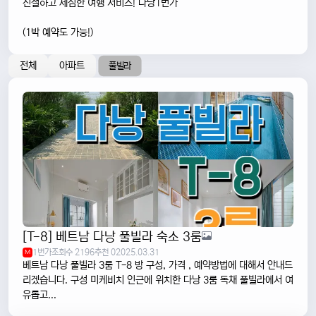
친절하고 세심한 여행 서비스! 다낭1번가
(1박 예약도 가능!)
전체
아파트
풀빌라
[T-8] 베트남 다낭 풀빌라 숙소 3룸
1번가
조회수 2196
추천 0
2025.03.31
M
베트남 다낭 풀빌라 3룸 T-8 방 구성, 가격 , 예약방법에 대해서 안내드
리겠습니다. 구성 미케비치 인근에 위치한 다낭 3룸 독채 풀빌라에서 여
유롭고...