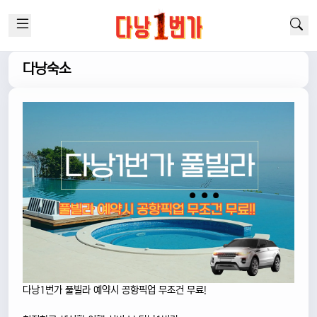
다낭숙소
다낭1번가 풀빌라 예약시 공항픽업 무조건 무료!