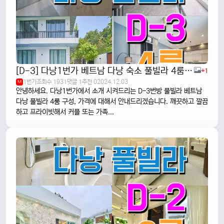
[D-3] 다낭1번가 베트남 다낭 숙소 풀빌라 4룸 (럭셔리하고 깨끗한 곳)
+1
1번가
조회수 1931
댓글 1
추천 0
2024.12.03
M
안녕하세요. 다낭1번가에서 소개 시켜드리는 D-3번방 풀빌라 베트남
다낭 풀빌라 4룸 구성, 가격에 대해서 안내드리겠습니다. 깨끗하고 깔끔
하고 프라이빗해서 커플 또는 가족...