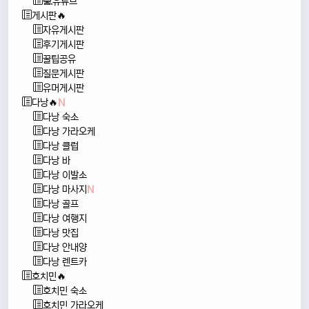
💻유튜브
게시판🔥
자유게시판
후기게시판
꿀팁공유
질문게시판
유머게시판
다낭🔥
N
다낭 숙소
다낭 가라오케
다낭 클럽
다낭 바
다낭 이발소
다낭 마사지
N
다낭 골프
다낭 여행지
다낭 맛집
다낭 안내양
다낭 렌트카
호치민🔥
호치민 숙소
호치민 가라오케