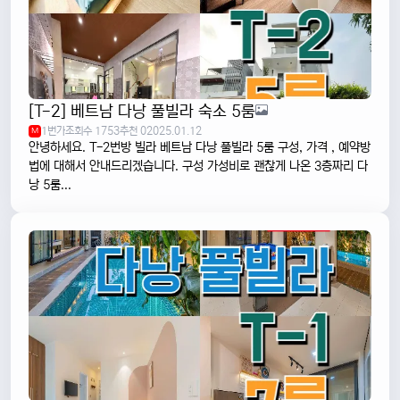
[T-2] 베트남 다낭 풀빌라 숙소 5룸
1번가
조회수 1753
추천 0
2025.01.12
M
안녕하세요. T-2번방 빌라 베트남 다낭 풀빌라 5룸 구성, 가격 , 예약방
법에 대해서 안내드리겠습니다. 구성 가성비로 괜찮게 나온 3층짜리 다
낭 5룸...