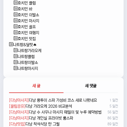
호치민 클럽
호치민 바
호치민 이발소
호치민 마사지
호치민 골프
호치민 여행지
호치민 맛집
나트랑&달랏🔥
나트랑가라오케
나트랑클럽
나트랑이발소
나트랑마사지
새 글
새 댓글
[다낭마사지]
다낭 풍투이 스파 가성비 코스 새로 나왔네요
1 일전
[꿀팁공유]
다낭 가라오케 2026 비교분석
5 일전
[다낭마사지]
다낭 수 사우나 마사지 때밀이 및 누루 예약방법
56 일전
[다낭마사지]
다낭 개인실 프라이빗 룸스파
86 일전
[다낭맛집]
다낭 착석식당 탄 그릴
89 일전