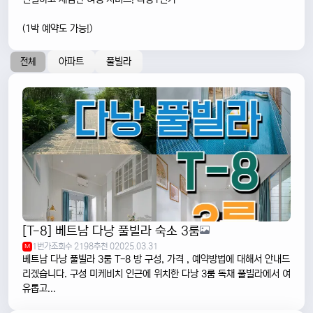
(1박 예약도 가능!)
아파트
풀빌라
전체
[T-8] 베트남 다낭 풀빌라 숙소 3룸
1번가
조회수 2198
추천 0
2025.03.31
M
베트남 다낭 풀빌라 3룸 T-8 방 구성, 가격 , 예약방법에 대해서 안내드
리겠습니다. 구성 미케비치 인근에 위치한 다낭 3룸 독채 풀빌라에서 여
유롭고...