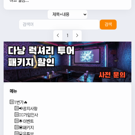
하고 깔끔...
검색
1
메뉴
1번가🔥
📢공지사항
🙇‍♂️가입인사
🌟이벤트
💟패키지
💻유튜브