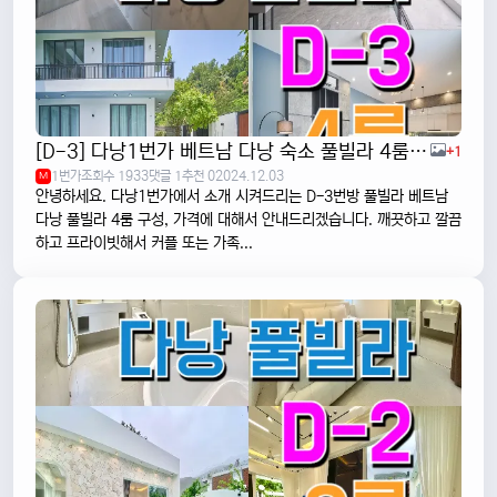
[D-3] 다낭1번가 베트남 다낭 숙소 풀빌라 4룸 (럭셔리하고 깨끗한 곳)
+1
1번가
조회수 1933
댓글 1
추천 0
2024.12.03
M
안녕하세요. 다낭1번가에서 소개 시켜드리는 D-3번방 풀빌라 베트남
다낭 풀빌라 4룸 구성, 가격에 대해서 안내드리겠습니다. 깨끗하고 깔끔
하고 프라이빗해서 커플 또는 가족...