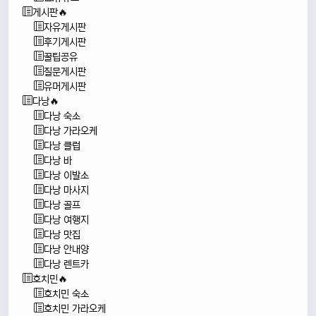
게시판🔥
자유게시판
후기게시판
꿀팁공유
질문게시판
유머게시판
다낭🔥
다낭 숙소
다낭 가라오케
다낭 클럽
다낭 바
다낭 이발소
다낭 마사지
다낭 골프
다낭 여행지
다낭 맛집
다낭 안내양
다낭 렌트카
호치민🔥
호치민 숙소
호치민 가라오케