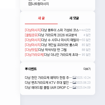
나트랑마사지
새 글
새 댓글
[다낭마사지]
다낭 풍투이 스파 가성비 코스 새로 나왔네요
4시간전
[꿀팁공유]
다낭 가라오케 2026 비교분석
4 일전
[다낭마사지]
다낭 수 사우나 마사지 때밀이 및 누루 예약방법
55 일전
[다낭마사지]
다낭 개인실 프라이빗 룸스파
85 일전
[다낭맛집]
다낭 착석식당 탄 그릴
88 일전
[다낭가라오케]
다낭 더나인 가라오케 초대형 신상 karaoke
95 일전
🌟이벤트
더보기
다낭 한인 가라오케 예약자 한정 주류 이벤트 안내
2025.10.24
다낭 벤츠가라오케 KTV 주대 할인 해피아워 이벤트
2025.06.23
다낭 에어드랍 클럽 (AIR DROP CLUB) 오픈 이벤트!!
2025.04.09