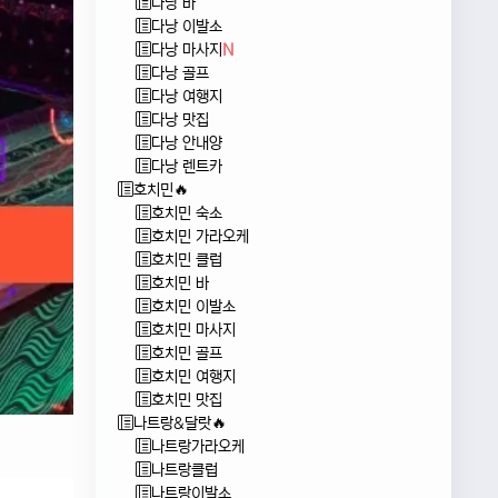
다낭 바
다낭 이발소
다낭 마사지
N
다낭 골프
다낭 여행지
다낭 맛집
다낭 안내양
다낭 렌트카
호치민🔥
호치민 숙소
호치민 가라오케
호치민 클럽
호치민 바
호치민 이발소
호치민 마사지
호치민 골프
호치민 여행지
호치민 맛집
나트랑&달랏🔥
나트랑가라오케
나트랑클럽
나트랑이발소