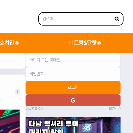
호치민🔥
나트랑&달랏🔥
로그인
비밀번호 찾기
회원가입