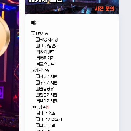
메뉴
1번가🔥
📢공지사항
🙇‍♂️가입인사
🌟이벤트
💟패키지
💻유튜브
게시판🔥
자유게시판
후기게시판
꿀팁공유
질문게시판
유머게시판
다낭🔥
N
다낭 숙소
다낭 가라오케
다낭 클럽