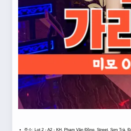
주소: Lot 2 - A2 - KH, Phạm Văn Đồng, Street, Sơn Trà, 