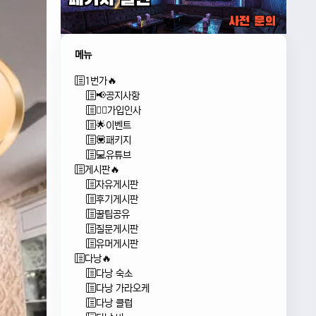
메뉴
1번가🔥
📢공지사항
🙇‍♂️가입인사
🌟이벤트
💟패키지
💻유튜브
게시판🔥
자유게시판
후기게시판
꿀팁공유
질문게시판
유머게시판
다낭🔥
다낭 숙소
다낭 가라오케
다낭 클럽