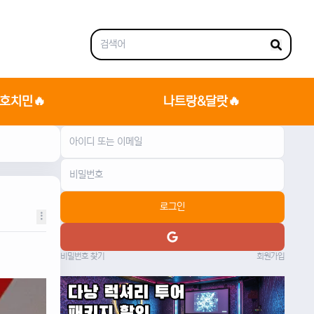
호치민🔥
나트랑&달랏🔥
로그인
비밀번호 찾기
회원가입