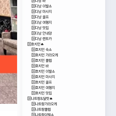
다낭 바
다낭 이발소
다낭 마사지
다낭 골프
다낭 여행지
다낭 맛집
다낭 안내양
다낭 렌트카
호치민🔥
호치민 숙소
호치민 가라오케
호치민 클럽
호치민 바
호치민 이발소
호치민 마사지
호치민 골프
호치민 여행지
호치민 맛집
나트랑&달랏🔥
나트랑가라오케
나트랑클럽
나트랑이발소