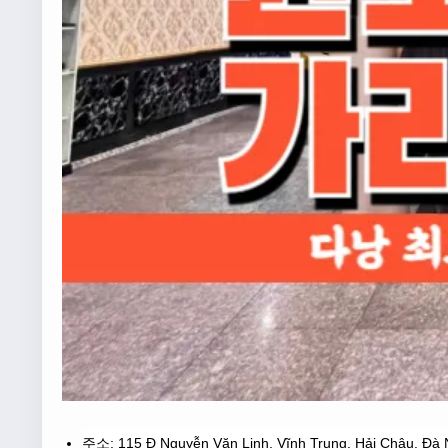
주소: 115 Đ Nguyễn Văn Linh, Vĩnh Trung, Hải Châu, Đà