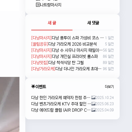
나트랑마사지
새 글
새 댓글
[다낭마사지]
다낭 풍투이 스파 가성비 코스 새로 나왔네요
1 일전
[꿀팁공유]
다낭 가라오케 2026 비교분석
5 일전
[다낭마사지]
다낭 수 사우나 마사지 때밀이 및 누루 예약방법
56 일전
[다낭마사지]
다낭 개인실 프라이빗 룸스파
86 일전
[다낭맛집]
다낭 착석식당 탄 그릴
89 일전
[다낭가라오케]
다낭 더나인 가라오케 초대형 신상 karaoke
96 일전
🌟이벤트
더보기
다낭 한인 가라오케 예약자 한정 주류 이벤트 안내
2025.10.24
다낭 벤츠가라오케 KTV 주대 할인 해피아워 이벤트
2025.06.23
다낭 에어드랍 클럽 (AIR DROP CLUB) 오픈 이벤트!!
2025.04.09