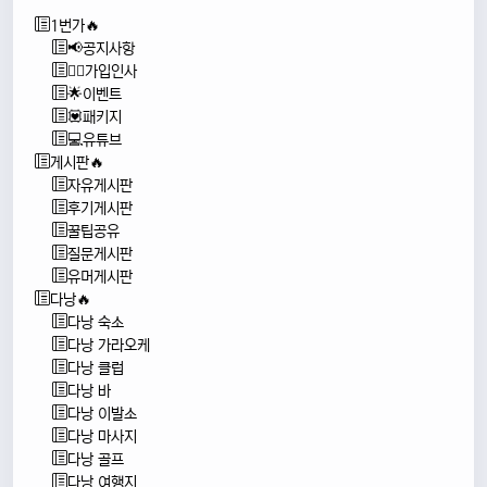
1번가🔥
📢공지사항
🙇‍♂️가입인사
🌟이벤트
💟패키지
💻유튜브
게시판🔥
자유게시판
후기게시판
꿀팁공유
질문게시판
유머게시판
다낭🔥
다낭 숙소
다낭 가라오케
다낭 클럽
다낭 바
다낭 이발소
다낭 마사지
다낭 골프
다낭 여행지