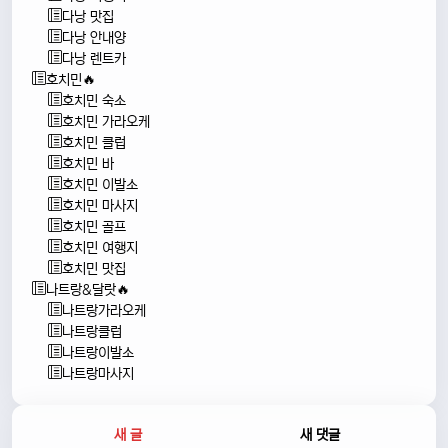
다낭 맛집
다낭 안내양
다낭 렌트카
호치민🔥
호치민 숙소
호치민 가라오케
호치민 클럽
호치민 바
호치민 이발소
호치민 마사지
호치민 골프
호치민 여행지
호치민 맛집
나트랑&달랏🔥
나트랑가라오케
나트랑클럽
나트랑이발소
나트랑마사지
새 글
새 댓글