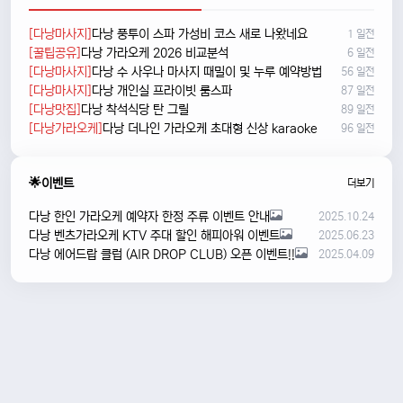
[다낭마사지]
다낭 풍투이 스파 가성비 코스 새로 나왔네요
1 일전
[꿀팁공유]
다낭 가라오케 2026 비교분석
6 일전
[다낭마사지]
다낭 수 사우나 마사지 때밀이 및 누루 예약방법
56 일전
[다낭마사지]
다낭 개인실 프라이빗 룸스파
87 일전
[다낭맛집]
다낭 착석식당 탄 그릴
89 일전
[다낭가라오케]
다낭 더나인 가라오케 초대형 신상 karaoke
96 일전
🌟이벤트
더보기
다낭 한인 가라오케 예약자 한정 주류 이벤트 안내
2025.10.24
다낭 벤츠가라오케 KTV 주대 할인 해피아워 이벤트
2025.06.23
다낭 에어드랍 클럽 (AIR DROP CLUB) 오픈 이벤트!!
2025.04.09