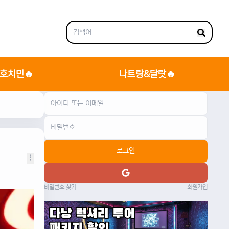
호치민🔥
나트랑&달랏🔥
로그인
비밀번호 찾기
회원가입