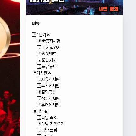
메뉴
1번가🔥
📢공지사항
🙇‍♂️가입인사
🌟이벤트
💟패키지
💻유튜브
게시판🔥
자유게시판
후기게시판
꿀팁공유
질문게시판
유머게시판
다낭🔥
다낭 숙소
다낭 가라오케
다낭 클럽