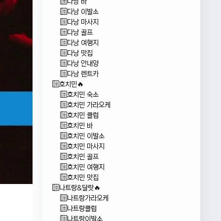
다낭 바
다낭 이발소
다낭 마사지
다낭 골프
다낭 여행지
다낭 맛집
다낭 안내양
다낭 렌트카
호치민🔥
호치민 숙소
호치민 가라오케
호치민 클럽
호치민 바
호치민 이발소
호치민 마사지
호치민 골프
호치민 여행지
호치민 맛집
나트랑&달랏🔥
나트랑가라오케
나트랑클럽
나트랑이발소