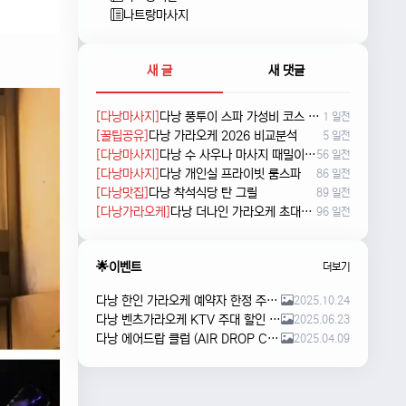
나트랑마사지
새 글
새 댓글
[다낭마사지]
다낭 풍투이 스파 가성비 코스 새로 나왔네요
1 일전
[꿀팁공유]
다낭 가라오케 2026 비교분석
5 일전
[다낭마사지]
다낭 수 사우나 마사지 때밀이 및 누루 예약방법
56 일전
[다낭마사지]
다낭 개인실 프라이빗 룸스파
86 일전
[다낭맛집]
다낭 착석식당 탄 그릴
89 일전
[다낭가라오케]
다낭 더나인 가라오케 초대형 신상 karaoke
96 일전
🌟이벤트
더보기
다낭 한인 가라오케 예약자 한정 주류 이벤트 안내
2025.10.24
다낭 벤츠가라오케 KTV 주대 할인 해피아워 이벤트
2025.06.23
다낭 에어드랍 클럽 (AIR DROP CLUB) 오픈 이벤트!!
2025.04.09