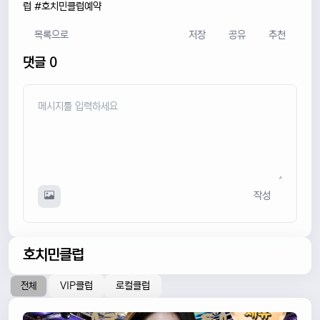
럽 #호치민클럽예약
목록으로
저장
공유
추천
댓글 0
작성
호치민클럽
VIP클럽
로컬클럽
전체