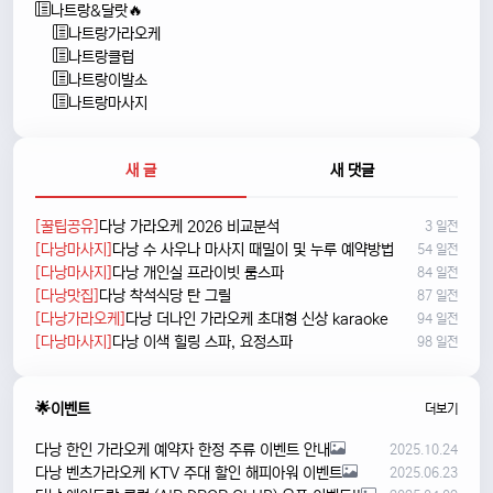
나트랑&달랏🔥
나트랑가라오케
나트랑클럽
나트랑이발소
나트랑마사지
새 글
새 댓글
[꿀팁공유]
다낭 가라오케 2026 비교분석
3 일전
[다낭마사지]
다낭 수 사우나 마사지 때밀이 및 누루 예약방법
54 일전
[다낭마사지]
다낭 개인실 프라이빗 룸스파
84 일전
[다낭맛집]
다낭 착석식당 탄 그릴
87 일전
[다낭가라오케]
다낭 더나인 가라오케 초대형 신상 karaoke
94 일전
[다낭마사지]
다낭 이색 힐링 스파, 요정스파
98 일전
🌟이벤트
더보기
다낭 한인 가라오케 예약자 한정 주류 이벤트 안내
2025.10.24
다낭 벤츠가라오케 KTV 주대 할인 해피아워 이벤트
2025.06.23