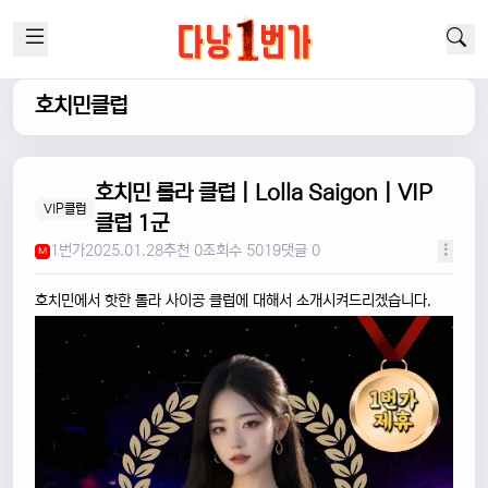
호치민클럽
호치민 롤라 클럽 | Lolla Saigon | VIP
VIP클럽
클럽 1군
1번가
2025.01.28
추천 0
조회수 5019
댓글 0
M
호치민에서 핫한 롤라 사이공 클럽에 대해서 소개시켜드리겠습니다.