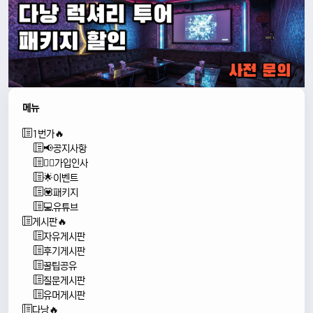
메뉴
1번가🔥
📢공지사항
🙇‍♂️가입인사
🌟이벤트
💟패키지
💻유튜브
게시판🔥
자유게시판
후기게시판
꿀팁공유
질문게시판
유머게시판
다낭🔥