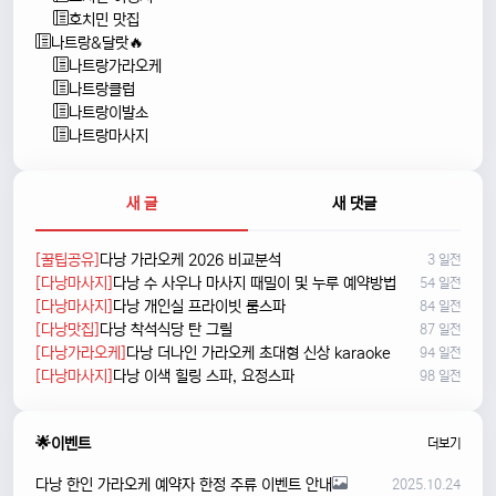
호치민 맛집
나트랑&달랏🔥
나트랑가라오케
나트랑클럽
나트랑이발소
나트랑마사지
새 글
새 댓글
[꿀팁공유]
다낭 가라오케 2026 비교분석
3 일전
[다낭마사지]
다낭 수 사우나 마사지 때밀이 및 누루 예약방법
54 일전
[다낭마사지]
다낭 개인실 프라이빗 룸스파
84 일전
[다낭맛집]
다낭 착석식당 탄 그릴
87 일전
[다낭가라오케]
다낭 더나인 가라오케 초대형 신상 karaoke
94 일전
[다낭마사지]
다낭 이색 힐링 스파, 요정스파
98 일전
🌟이벤트
더보기
다낭 한인 가라오케 예약자 한정 주류 이벤트 안내
2025.10.24