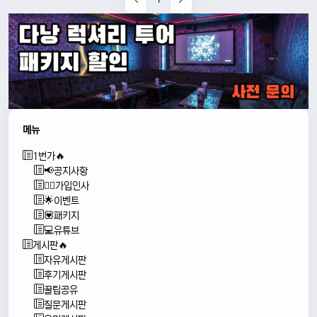
메뉴
1번가🔥
📢공지사항
🙇‍♂️가입인사
🌟이벤트
💟패키지
💻유튜브
게시판🔥
자유게시판
후기게시판
꿀팁공유
질문게시판