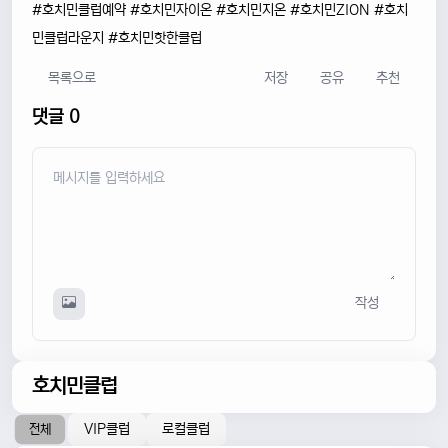
#호치민클럽예약 #호치민자이온 #호치민지온 #호치민ZION #호치
민클럽라운지 #호치민핫한클럽
목록으로
저장
공유
추천
댓글 0
작성
호치민클럽
VIP클럽
로컬클럽
전체