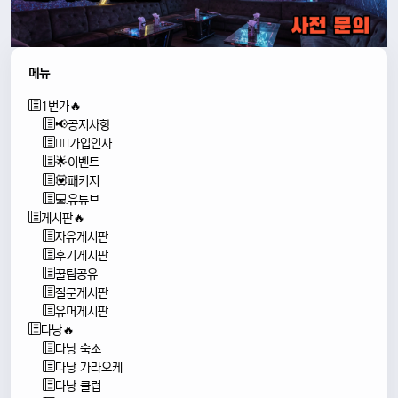
메뉴
1번가🔥
📢공지사항
🙇‍♂️가입인사
🌟이벤트
💟패키지
💻유튜브
게시판🔥
자유게시판
후기게시판
꿀팁공유
질문게시판
유머게시판
다낭🔥
다낭 숙소
다낭 가라오케
다낭 클럽