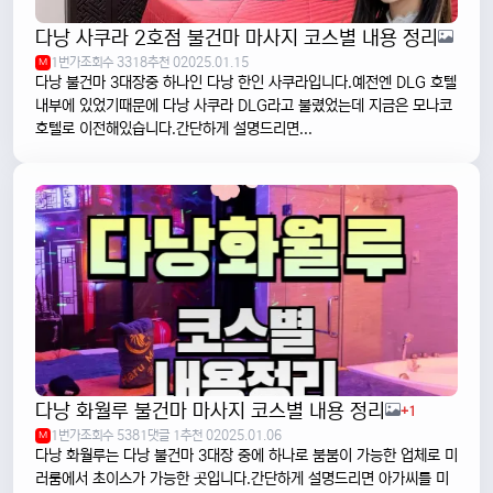
다낭 사쿠라 2호점 불건마 마사지 코스별 내용 정리
1번가
조회수 3318
추천 0
2025.01.15
M
다낭 불건마 3대장중 하나인 다낭 한인 사쿠라입니다.예전엔 DLG 호텔
내부에 있었기때문에 다낭 사쿠라 DLG라고 불렸었는데 지금은 모나코
호텔로 이전해있습니다.간단하게 설명드리면...
다낭 화월루 불건마 마사지 코스별 내용 정리
+1
1번가
조회수 5381
댓글 1
추천 0
2025.01.06
M
다낭 화월루는 다낭 불건마 3대장 중에 하나로 붐붐이 가능한 업체로 미
러룸에서 초이스가 가능한 곳입니다.간단하게 설명드리면 아가씨를 미