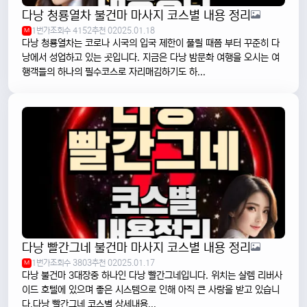
다낭 청룡열차 불건마 마사지 코스별 내용 정리
1번가
조회수 4152
추천 0
2025.01.18
M
다낭 청룡열차는 코로나 시국의 입국 제한이 풀릴 때쯤 부터 꾸준히 다
낭에서 성업하고 있는 곳입니다. 지금은 다낭 밤문화 여행을 오시는 여
행객들의 하나의 필수코스로 자리매김하기도 하...
다낭 빨간그네 불건마 마사지 코스별 내용 정리
1번가
조회수 3803
추천 0
2025.01.17
M
다낭 불건마 3대장중 하나인 다낭 빨간그네입니다. 위치는 살렘 리버사
이드 호텔에 있으며 좋은 시스템으로 인해 아직 큰 사랑을 받고 있습니
다.다낭 빨간그네 코스별 상세내용...