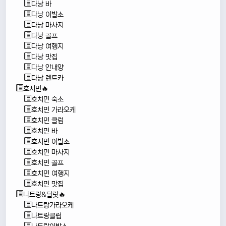
다낭 바
다낭 이발소
다낭 마사지
다낭 골프
다낭 여행지
다낭 맛집
다낭 안내양
다낭 렌트카
호치민🔥
호치민 숙소
호치민 가라오케
호치민 클럽
호치민 바
호치민 이발소
호치민 마사지
호치민 골프
호치민 여행지
호치민 맛집
나트랑&달랏🔥
나트랑가라오케
나트랑클럽