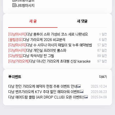
나트랑이발소
나트랑마사지
새 글
새 댓글
[다낭마사지]
다낭 풍투이 스파 가성비 코스 새로 나왔네요
1 일전
[꿀팁공유]
다낭 가라오케 2026 비교분석
6 일전
[다낭마사지]
다낭 수 사우나 마사지 때밀이 및 누루 예약방법
57 일전
[다낭마사지]
다낭 개인실 프라이빗 룸스파
87 일전
[다낭맛집]
다낭 착석식당 탄 그릴
89 일전
[다낭가라오케]
다낭 더나인 가라오케 초대형 신상 karaoke
97 일전
🌟이벤트
더보기
다낭 한인 가라오케 예약자 한정 주류 이벤트 안내
2025.10.24
다낭 벤츠가라오케 KTV 주대 할인 해피아워 이벤트
2025.06.23
다낭 에어드랍 클럽 (AIR DROP CLUB) 오픈 이벤트!!
2025.04.09