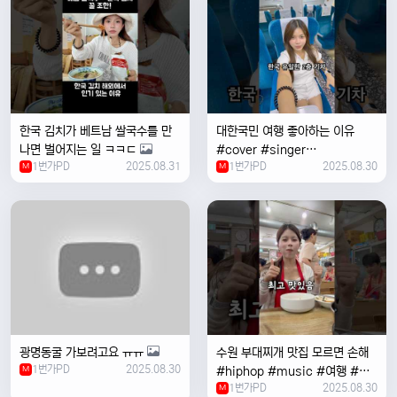
한국 김치가 베트남 쌀국수를 만
대한국민 여행 좋아하는 이유
나면 벌어지는 일 ㅋㅋㄷ
#cover #singer
1번가PD
2025.08.31
1번가PD
2025.08.30
M
#coversong #music #한국
M
여행 #한국
광명동굴 가보려고요 ㅠㅠ
수원 부대찌개 맛집 모르면 손해
1번가PD
2025.08.30
M
#hiphop #music #여행 #맛
1번가PD
2025.08.30
집 #수원 #한국여행 #베트남여
M