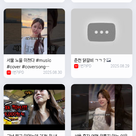
자 #혼자여행
서울 노을 미쳤다 #music
춘천 닭갈비 ㄱㄱ ?
1번가PD
2025.08.29
#cover #coversong
M
1번가PD
2025.08.30
#singer #서울 #노을 #한국 #
M
한강