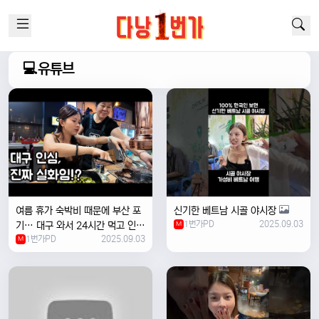
💻유튜브
여름 휴가 숙박비 때문에 부산 포
신기한 베트남 시골 야시장
1번가PD
2025.09.03
기… 대구 와서 24시간 먹고 인생
M
1번가PD
2025.09.03
위로받았습니다
M