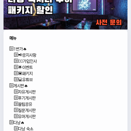
메뉴
1번가🔥
📢공지사항
🙇‍♂️가입인사
🌟이벤트
💟패키지
💻유튜브
게시판🔥
자유게시판
후기게시판
꿀팁공유
질문게시판
유머게시판
다낭🔥
다낭 숙소