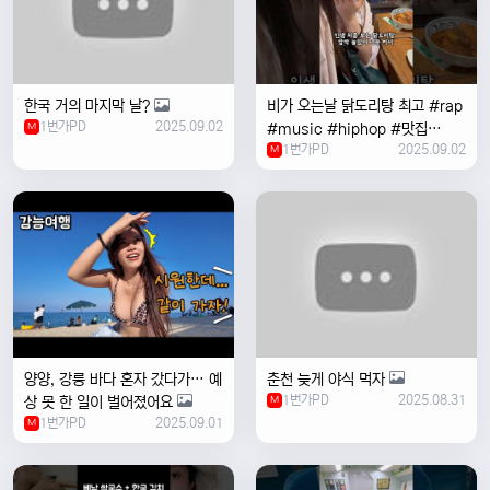
한국 거의 마지막 날?
비가 오는날 ￼닭도리탕 최고 #rap
1번가PD
2025.09.02
M
#music #hiphop #맛집
1번가PD
2025.09.02
#travel #여행 #food ￼
M
양양, 강릉 바다 혼자 갔다가… 예
춘천 늦게 야식 먹자
1번가PD
2025.08.31
상 못 한 일이 벌어졌어요
M
1번가PD
2025.09.01
M